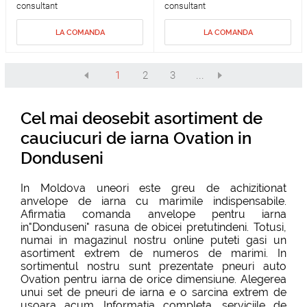
consultant
consultant
LA COMANDA
LA COMANDA
1
2
3
...
Cel mai deosebit asortiment de
cauciucuri de iarna Ovation in
Donduseni
In Moldova uneori este greu de achizitionat
anvelope de iarna cu marimile indispensabile.
Afirmatia comanda anvelope pentru iarna
in"Donduseni" rasuna de obicei pretutindeni. Totusi,
numai in magazinul nostru online puteti gasi un
asortiment extrem de numeros de marimi. In
sortimentul nostru sunt prezentate pneuri auto
Ovation pentru iarna de orice dimensiune. Alegerea
unui set de pneuri de iarna e o sarcina extrem de
usoara acum. Informatia completa, serviciile de