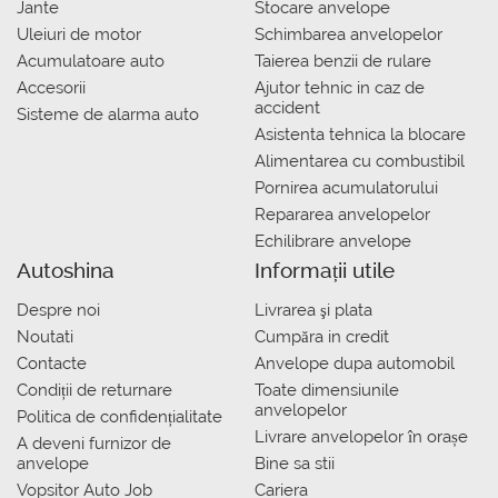
Jante
Stocare anvelope
Uleiuri de motor
Schimbarea anvelopelor
Acumulatoare auto
Taierea benzii de rulare
Accesorii
Ajutor tehnic in caz de
accident
Sisteme de alarma auto
Asistenta tehnica la blocare
Alimentarea cu combustibil
Pornirea acumulatorului
Repararea anvelopelor
Echilibrare anvelope
Autoshina
Informații utile
Despre noi
Livrarea şi plata
Noutati
Сumpăra in credit
Contacte
Anvelope dupa automobil
Condiții de returnare
Toate dimensiunile
anvelopelor
Politica de confidențialitate
Livrare anvelopelor în orașe
A deveni furnizor de
anvelope
Bine sa stii
Vopsitor Auto Job
Cariera