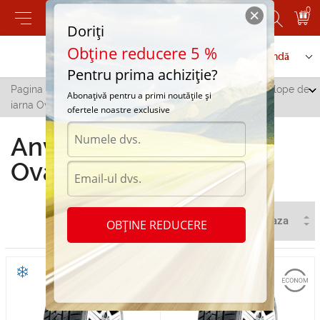
0
Doriți
Obține reducere 5 %
Contactați-ne
Serviciu de comandă
Pentru prima achiziție?
Pagina principală
/
Toate orașele
/
Donduseni
/
Anvelope de
Abonațivă pentru a primi noutățile și
iarna Ovation in Donduseni
ofertele noastre exclusive
Anvelope de iarna
Ovation in Donduseni
OBȚINE REDUCERE