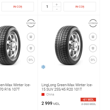
+
IN COȘ
IN COȘ
-
en-Max Winter Ice-
LingLong Green-Max Winter Ice-
70 R16 107T
15 SUV 255/45 R20 101T
China
-61 MDL
2 999
MDL
3 060 MDL