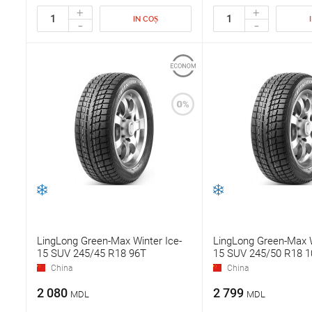
+
+
IN COȘ
-
-
LingLong Green-Max Winter Ice-
LingLong Green-Max W
15 SUV 245/45 R18 96T
15 SUV 245/50 R18 1
China
China
2 080
2 799
MDL
MDL