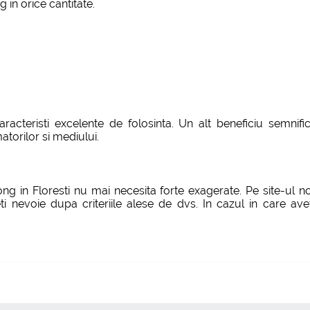
in orice cantitate.
racteristi excelente de folosinta. Un alt beneficiu semnif
torilor si mediului.
Long in Floresti nu mai necesita forte exagerate. Pe site-ul 
ti nevoie dupa criteriile alese de dvs. In cazul in care ave