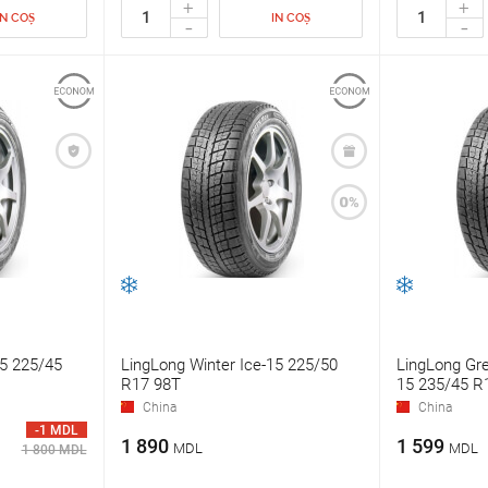
+
+
IN COȘ
IN COȘ
-
-
15 225/45
LingLong Winter Ice-15 225/50
LingLong Gre
R17 98T
15 235/45 R
China
China
-1 MDL
1 890
1 599
MDL
MDL
1 800 MDL