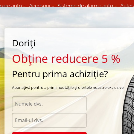
oare auto
Accesorii
Sisteme de alarma auto
Autos
60 066 000
+373 60 608 000
izare Mobila 24/7 non
Service auto in Chisinau
 toate regiunile
(L-V) 9:00 - 19:00
(Sî) 09:00-19:00
Strada Calea Basarabiei 44
Doriți
Obține reducere 5 %
Pentru prima achiziție?
esti
/
 iarna LingLo
Abonațivă pentru a primi noutățile și ofertele noastre exclusive