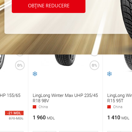
OBȚINE REDUCERE
 HP 155/65
LingLong Winter Max UHP 235/45
LingLong Win
R18 98V
R15 95T
China
China
-21 MDL
1 960
1 410
MDL
MDL
870 MDL