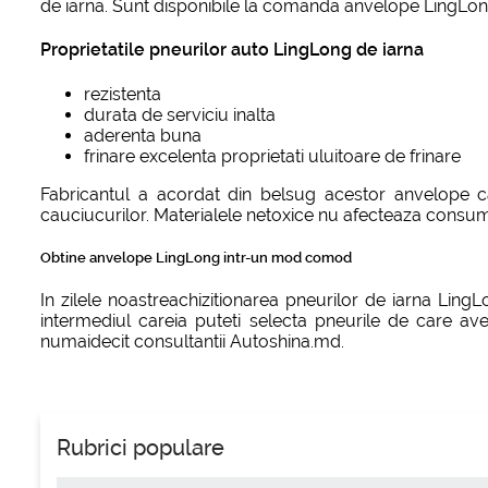
de iarna. Sunt disponibile la comanda anvelope LingLong 
Proprietatile pneurilor auto LingLong de iarna
rezistenta
durata de serviciu inalta
aderenta buna
frinare excelenta proprietati uluitoare de frinare
Fabricantul a acordat din belsug acestor anvelope ca
cauciucurilor. Materialele netoxice nu afecteaza consuma
Obtine anvelope LingLong intr-un mod comod
In zilele noastreachizitionarea pneurilor de iarna Ling
intermediul careia puteti selecta pneurile de care ave
numaidecit consultantii Autoshina.md.
Rubrici populare