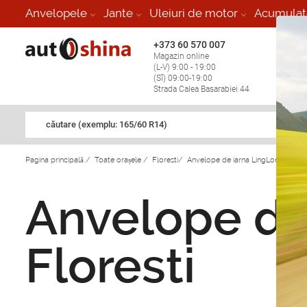
Anvelopele
Jante
Uleiuri de motor
Acumulat
+373 60 570 007
+373 
Magazin online
Vulcan
(L-V) 9:00 - 19:00
stop în
(Sî) 09:00-19:00
Strada Calea Basarabiei 44
căutare (exemplu: 165/60 R14)
Pagina principală
/
Toate orașele
/
Floresti
/
Anvelope de iarna LingLong in Flor
Anvelope de
Floresti