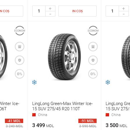
+
+
IN COȘ
IN COȘ
-
-
inter Ice-
LingLong Green-Max Winter Ice-
LingLong Gre
06T
15 SUV 275/45 R20 110T
15 SUV 275/
China
China
-41 MDL
-91 MDL
3 499
3 500
MDL
MDL
3 240 MDL
3 590 MDL