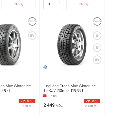
+
IN COȘ
IN COȘ
-
en-Max Winter Ice-
LingLong Green-Max Winter Ice-
17 97T
15 SUV 235/50 R19 99T
China
-51 MDL
-31 MDL
2 449
MDL
1 650 MDL
2 480 MDL