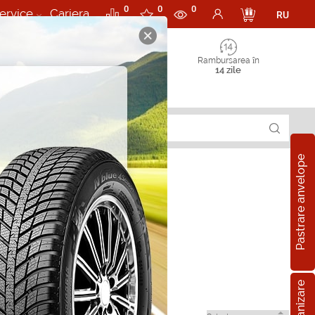
0
0
0
ervice
Cariera
RU
Rambursarea în
14 zile
Pastrare anvelope
ng in