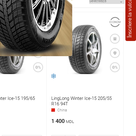
Înscriere la vulcanizare
ter Ice-15 195/65
LingLong Winter Ice-15 205/55
R16 94T
China
1 400
MDL