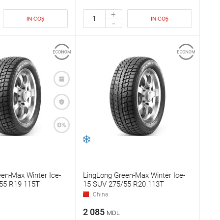
+
IN COȘ
IN COȘ
-
en-Max Winter Ice-
LingLong Green-Max Winter Ice-
55 R19 115T
15 SUV 275/55 R20 113T
China
2 085
MDL