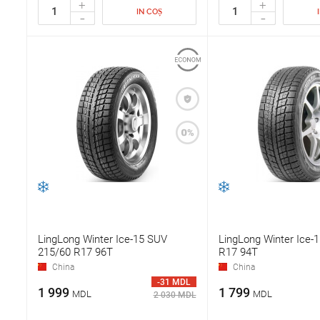
+
+
IN COȘ
-
-
LingLong Winter Ice-15 SUV
LingLong Winter Ice-
215/60 R17 96T
R17 94T
China
China
-31 MDL
1 999
1 799
MDL
MDL
2 030 MDL