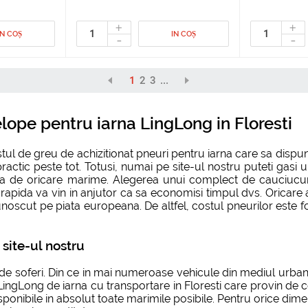
+
+
IN COȘ
IN COȘ
-
-
1
2
3
...
ope pentru iarna LingLong in Floresti
estul de greu de achizitionat pneuri pentru iarna care sa dis
ractic peste tot. Totusi, numai pe site-ul nostru puteti gasi u
na de oricare marime. Alegerea unui complect de cauciucur
are rapida va vin in anjutor ca sa economisi timpul dvs. Oricare
noscut pe piata europeana. De altfel, costul pneurilor este foa
 site-ul nostru
te de soferi. Din ce in mai numeroase vehicule din mediul urban
LingLong de iarna cu transportare in Floresti care provin de c
ponibile in absolut toate marimile posibile. Pentru orice dim