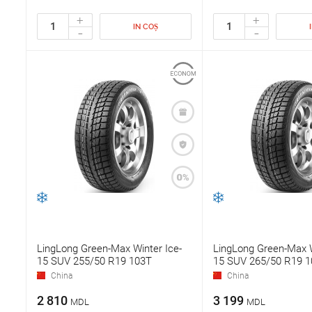
+
+
IN COȘ
-
-
LingLong Green-Max Winter Ice-
LingLong Green-Max W
15 SUV 255/50 R19 103T
15 SUV 265/50 R19 1
China
China
2 810
3 199
MDL
MDL