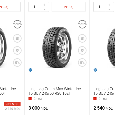
+
+
IN COȘ
IN COȘ
-
-
inter Ice-
LingLong Green-Max Winter Ice-
LingLong Gre
00T
15 SUV 245/50 R20 102T
15 SUV 245/
China
China
-31 MDL
3 000
2 540
MDL
MDL
2 830 MDL