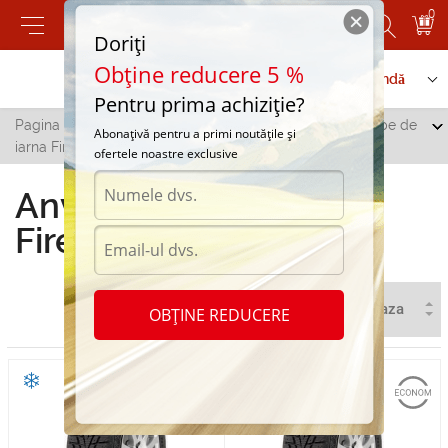
0
Doriți
Obține reducere 5 %
Contactați-ne
Serviciu de comandă
Pentru prima achiziție?
Pagina principală
/
Toate orașele
/
Tiraspol
/
Anvelope de
Abonațivă pentru a primi noutățile și
iarna Firenza in Tiraspol
ofertele noastre exclusive
Anvelope de iarna
Firenza in Tiraspol
OBȚINE REDUCERE