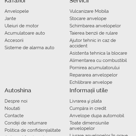
Каталог
Servicii
Anvelopele
Vulcanizare Mobila
Jante
Stocare anvelope
Uleiuri de motor
Schimbarea anvelopelor
Acumulatoare auto
Taierea benzii de rulare
Accesorii
Ajutor tehnic in caz de
accident
Sisteme de alarma auto
Asistenta tehnica la blocare
Alimentarea cu combustibil
Pornirea acumulatorului
Repararea anvelopelor
Echilibrare anvelope
Autoshina
Informații utile
Despre noi
Livrarea şi plata
Noutati
Сumpăra in credit
Contacte
Anvelope dupa automobil
Condiții de returnare
Toate dimensiunile
anvelopelor
Politica de confidențialitate
Livrare anvelopelor în orașe