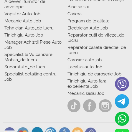
A deveni furnizor de
anvelope
Bine sa stii
Vopsitor Auto Job
Cariera
Mecanic Auto Job
Program de loialitate
Tehnician Auto_de lucru
Electrician Auto Job
Tinichigiu Auto Job
Reparator cutii de viteze_de
lucru
Manager Achizitii Piese Auto
Job
Reparator casete directie_de
lucru
Specialist la Vulcanizare
Mobila_de lucru
Carosier auto job
Sudor Auto_de lucru
Lacatus auto Job
Specialist detailing centru
Tinichigiu de caroserie Job
Job
Tinichigiu Auto fara
experienta Job
Mecanic sasiu Job