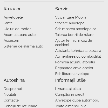
Каталог
Servicii
Anvelopele
Vulcanizare Mobila
Jante
Stocare anvelope
Uleiuri de motor
Schimbarea anvelopelor
Acumulatoare auto
Taierea benzii de rulare
Accesorii
Ajutor tehnic in caz de
accident
Sisteme de alarma auto
Asistenta tehnica la blocare
Alimentarea cu combustibil
Pornirea acumulatorului
Repararea anvelopelor
Echilibrare anvelope
Autoshina
Informații utile
Despre noi
Livrarea şi plata
Noutati
Сumpăra in credit
Contacte
Anvelope dupa automobil
Condiții de returnare
Toate dimensiunile