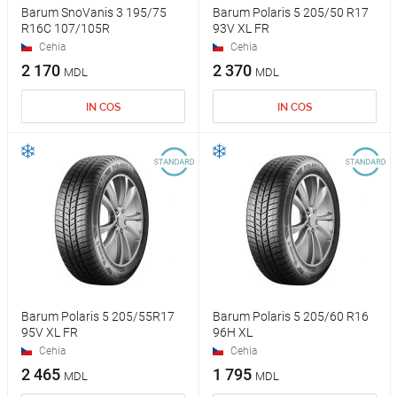
Barum SnoVanis 3 195/75
Barum Polaris 5 205/50 R17
R16C 107/105R
93V XL FR
Cehia
Cehia
2 170
2 370
MDL
MDL
IN COS
IN COS
Barum Polaris 5 205/55R17
Barum Polaris 5 205/60 R16
95V XL FR
96H XL
Cehia
Cehia
2 465
1 795
MDL
MDL