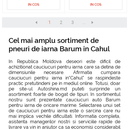
IN COS
IN COS
1
2
3
...
Cel mai amplu sortiment de
pneuri de iarna Barum in Cahul
In Republica Moldova deseori este dificil de
achizitionat cauciucuri pentru iarna care sa detina de
dimensiunile necesare. Afirmatia cumpara
cauciucuri pentru iarna in"Cahul" se raspindeste
practic pretutindeni pe in mediul online. Totusi, doar
pe site-ul Autoshina.md puteti surprinde un
asortiment foarte de bogat de tipuri. In sortimentul
nostru sunt prezentate cauciucuri auto Barum
pentru iarna de oricare marime. Selectarea unui set
de cauciucuri pentru iarna este o sarcina care nu
mai implica vechile dificultati. Informatia completa,
asistenta managerilor nostri si serviciile rapide de
livrare va vin in anjutor ca sa economisi considerabil