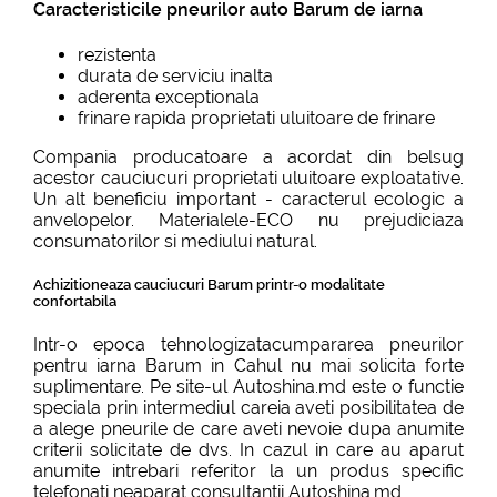
Caracteristicile pneurilor auto Barum de iarna
rezistenta
durata de serviciu inalta
aderenta exceptionala
frinare rapida proprietati uluitoare de frinare
Compania producatoare a acordat din belsug
acestor cauciucuri proprietati uluitoare exploatative.
Un alt beneficiu important - caracterul ecologic a
anvelopelor. Materialele-ECO nu prejudiciaza
consumatorilor si mediului natural.
Achizitioneaza cauciucuri Barum printr-o modalitate
confortabila
Intr-o epoca tehnologizatacumpararea pneurilor
pentru iarna Barum in Cahul nu mai solicita forte
suplimentare. Pe site-ul Autoshina.md este o functie
speciala prin intermediul careia aveti posibilitatea de
a alege pneurile de care aveti nevoie dupa anumite
criterii solicitate de dvs. In cazul in care au aparut
anumite intrebari referitor la un produs specific
telefonati neaparat consultantii Autoshina.md.