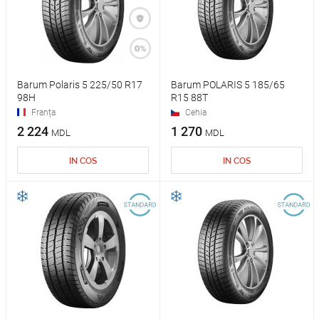
Barum Polaris 5 225/50 R17
Barum POLARIS 5 185/65
98H
R15 88T
Franța
Cehia
2 224
1 270
MDL
MDL
IN COS
IN COS