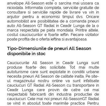
anvelope All-Season este o sarcina mai usoara ca
niciodata. Informatia completa, serviciile gratuite de
consultare si serviciile rapide de livrare va vin in
anjutor pentru a economisi timpul dvs. Oricare
automobilist are posibilitatea de a comanda pneuri
auto All-Season GT Radial in Ceadir Lunga de la o
marca respectata pe piata mondiala. Printre altele,
costul cauciucurilor e foarte ieftin. Fiecare vizitator
poate profita de o oferta ieftina si avantajoasa.
Tipo-Dimensiunile de pneuri All Season
disponibile in stoc
Cauciucurile All Season in Ceadir Lunga sunt
produse foarte des solicitate. Tot mai multe
autoturisme care sunt explotate in conditii urbane
necesita pneuri All Season de calitate inalta. Pe site-
ul magazinului nostru online va sunt infatisate
cauciucuri GT Radial All-Season cu transportare in
Ceadir Lunga care provin de catre cei mai
respectabili fabricanti din industria productiei de
cauciucuri. Cele mai noi pneuri All-SeasonGT Radial
se vind in absolut toate marimile practice. Pentru