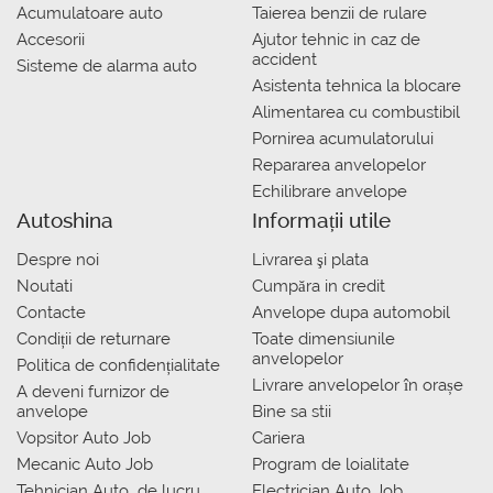
Acumulatoare auto
Taierea benzii de rulare
Accesorii
Ajutor tehnic in caz de
accident
Sisteme de alarma auto
Asistenta tehnica la blocare
Alimentarea cu combustibil
Pornirea acumulatorului
Repararea anvelopelor
Echilibrare anvelope
Autoshina
Informații utile
Despre noi
Livrarea şi plata
Noutati
Сumpăra in credit
Contacte
Anvelope dupa automobil
Condiții de returnare
Toate dimensiunile
anvelopelor
Politica de confidențialitate
Livrare anvelopelor în orașe
A deveni furnizor de
anvelope
Bine sa stii
Vopsitor Auto Job
Cariera
Mecanic Auto Job
Program de loialitate
Tehnician Auto_de lucru
Electrician Auto Job