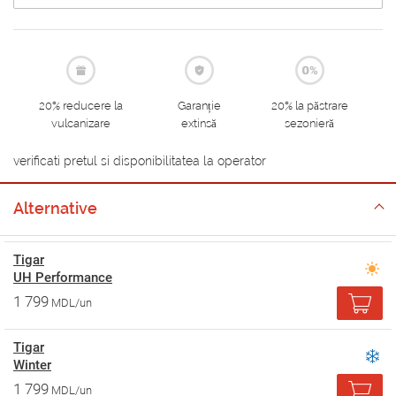
20% reducere la
Garanție
20% la păstrare
vulcanizare
extinsă
sezonieră
verificati pretul si disponibilitatea la operator
Alternative
Tigar
UH Performance
1 799
MDL/un
Tigar
Winter
1 799
MDL/un