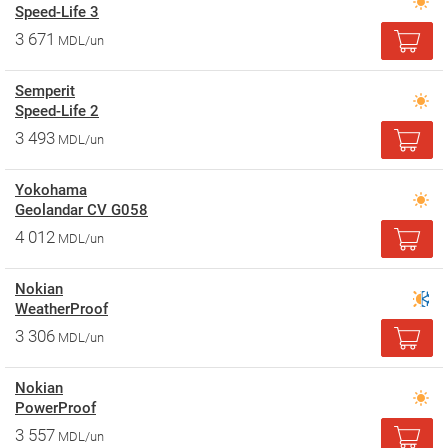
Speed-Life 3
3 671
MDL/un
Semperit
Speed-Life 2
3 493
MDL/un
Yokohama
Geolandar CV G058
4 012
MDL/un
Nokian
WeatherProof
3 306
MDL/un
Nokian
PowerProof
3 557
MDL/un