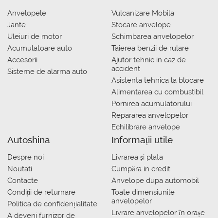
Anvelopele
Vulcanizare Mobila
Jante
Stocare anvelope
Uleiuri de motor
Schimbarea anvelopelor
Acumulatoare auto
Taierea benzii de rulare
Accesorii
Ajutor tehnic in caz de
accident
Sisteme de alarma auto
Asistenta tehnica la blocare
Alimentarea cu combustibil
Pornirea acumulatorului
Repararea anvelopelor
Echilibrare anvelope
Autoshina
Informații utile
Despre noi
Livrarea şi plata
Noutati
Сumpăra in credit
Contacte
Anvelope dupa automobil
Condiții de returnare
Toate dimensiunile
anvelopelor
Politica de confidențialitate
Livrare anvelopelor în orașe
A deveni furnizor de