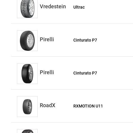
Vredestein
Ultrac
Pirelli
Cinturato P7
Pirelli
Cinturato P7
RoadX
RXMOTION U11