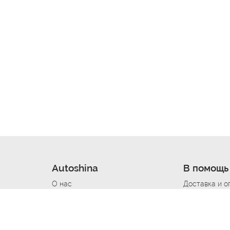
Autoshina
В помощь
О нас
Доставка и о
Новости
Купить в кре
Вакансии
Шины по авт
ин
Контакты
Все типораз
Политика возврата
Доставка шин