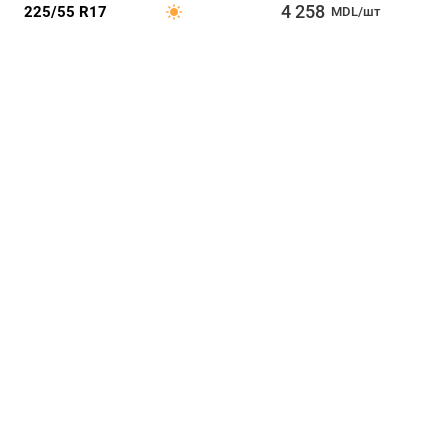
4 258
225/55 R17
MDL/шт