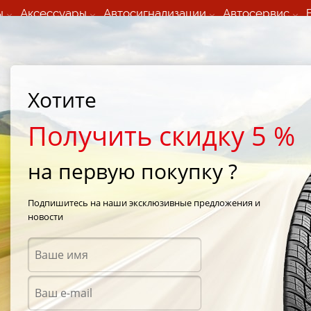
ы
Аксессуары
Автосигнализации
Автосервис
60 066 000
+373 60 608 000
ьный шиномонтаж 24/7
Автосервис в кишиневе
осуточно по всем
(Пн-Пт) с 9:00 - 19:00
Хотите
нам)
(Сб) 09:00-19:00
Strada Calea Basarabiei 44
Получить скидку 5 %
на первую покупку ?
ill 3
/
Waterfall Snow Hill 3 225/55 R17 101V XL
Подпишитесь на наши эксклюзивные предложения и
новости
Зимни