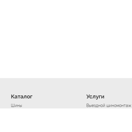
Каталог
Услуги
Шины
Выездной шиномонтаж
Диски
Хранение шин
Моторные масла
Сезонная смена шин
Аккумуляторы
Нарезка протектора ш
Аксессуары
Техпомощь при дтп