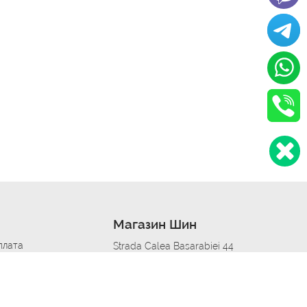
Магазин Шин
плата
Strada Calea Basarabiei 44
дит
Автосервис в кишиневе
омобилям
меры шин
Strada Calea Basarabiei 44
 по городам