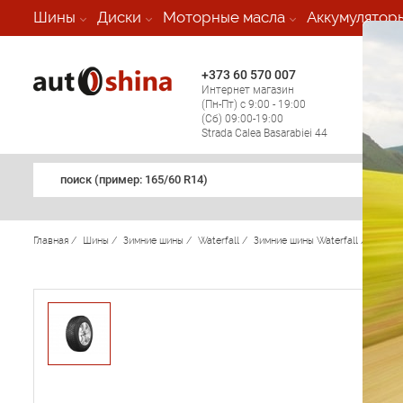
-
Шины
Диски
Моторные масла
Аккумулятор
+373 60 570 007
+373 
Интернет магазин
Мобил
(Пн-Пт) с 9:00 - 19:00
(кругл
(Сб) 09:00-19:00
регио
Strada Calea Basarabiei 44
поиск (примеp: 165/60 R14)
Главная
/
Шины
/
Зимние шины
/
Waterfall
/
Зимние шины Waterfall
/
Snow H