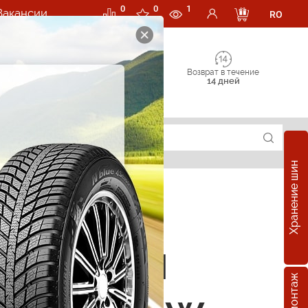
0
0
1
Вакансии
RO
Возврат в течение
14 дней
Хранение шин
е шины