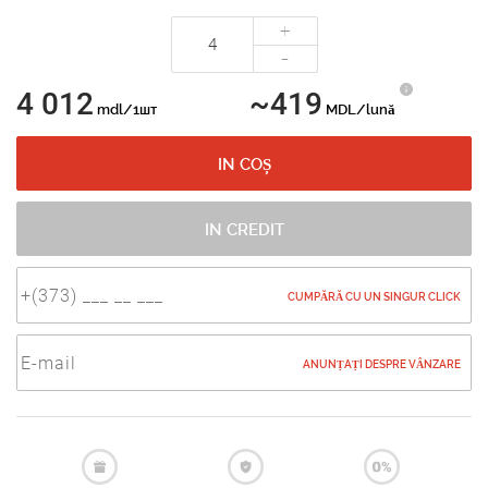
+
-
4 012
~419
mdl/1шт
MDL/lună
IN COȘ
IN CREDIT
CUMPĂRĂ CU UN SINGUR CLICK
ANUNȚAȚI DESPRE VÂNZARE