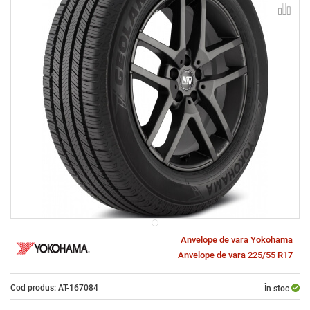
Anvelope de vara Yokohama
Anvelope de vara 225/55 R17
Cod produs: AT-167084
În stoc