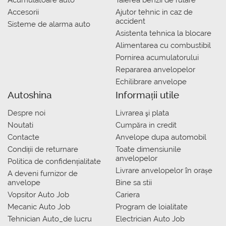
Acumulatoare auto
Taierea benzii de rulare
Accesorii
Ajutor tehnic in caz de
accident
Sisteme de alarma auto
Asistenta tehnica la blocare
Alimentarea cu combustibil
Pornirea acumulatorului
Repararea anvelopelor
Echilibrare anvelope
Autoshina
Informații utile
Despre noi
Livrarea şi plata
Noutati
Сumpăra in credit
Contacte
Anvelope dupa automobil
Condiții de returnare
Toate dimensiunile
anvelopelor
Politica de confidențialitate
Livrare anvelopelor în orașe
A deveni furnizor de
anvelope
Bine sa stii
Vopsitor Auto Job
Cariera
Mecanic Auto Job
Program de loialitate
Tehnician Auto_de lucru
Electrician Auto Job