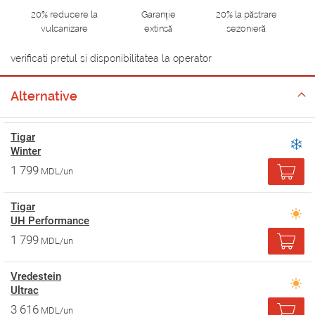
20% reducere la
Garanție
20% la păstrare
vulcanizare
extinsă
sezonieră
verificati pretul si disponibilitatea la operator
Alternative
Tigar
Winter
1 799
MDL/un
Tigar
UH Performance
1 799
MDL/un
Vredestein
Ultrac
3 616
MDL/un