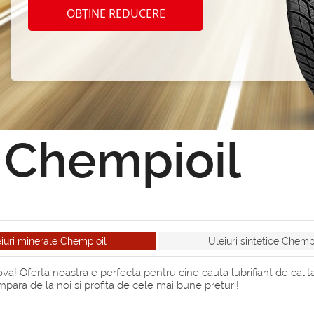
OBȚINE REDUCERE
l Chempioil
iuri minerale Chempioil
Uleiuri sintetice Chemp
a! Oferta noastra e perfecta pentru cine cauta lubrifiant de calita
ara de la noi si profita de cele mai bune preturi!