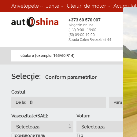
Anvelopele
Jante
Uleiuri de motor
Acumulat
+373 60 570 007
+373 
Magazin online
Vulcan
(L-V) 9:00 - 19:00
stop în
(Sî) 09:00-19:00
Strada Calea Basarabiei 44
căutare (exemplu: 165/60 R14)
Selecție:
Conform parametrilor
Costul
De la:
Până la:
Vascozitate(SAE):
Volum
Selecteaza
Selecteaza
Производитель
Tip