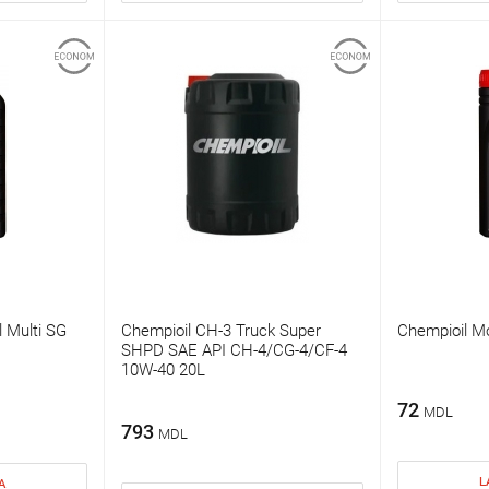
l Multi SG
Chempioil CH-3 Truck Super
Chempioil M
SHPD SAE API CH-4/CG-4/CF-4
10W-40 20L
72
MDL
793
MDL
L
A