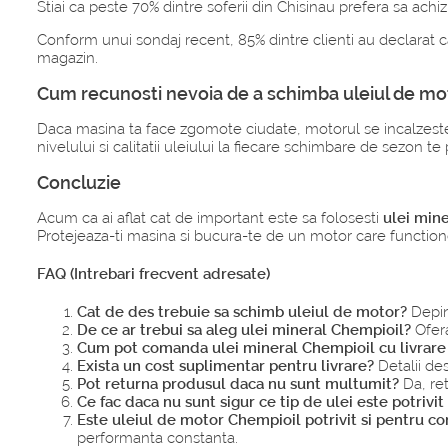
Stiai ca peste 70% dintre soferii din Chisinau prefera sa achiz
Conform unui sondaj recent, 85% dintre clienti au declarat c
magazin.
Cum recunosti nevoia de a schimba uleiul de mo
Daca masina ta face zgomote ciudate, motorul se incalzeste
nivelului si calitatii uleiului la fiecare schimbare de sezon 
Concluzie
Acum ca ai aflat cat de important este sa folosesti
ulei min
Protejeaza-ti masina si bucura-te de un motor care functio
FAQ (Intrebari frecvent adresate)
Cat de des trebuie sa schimb uleiul de motor?
Depind
De ce ar trebui sa aleg ulei mineral Chempioil?
Ofera
Cum pot comanda ulei mineral Chempioil cu livrare 
Exista un cost suplimentar pentru livrare?
Detalii des
Pot returna produsul daca nu sunt multumit?
Da, ret
Ce fac daca nu sunt sigur ce tip de ulei este potriv
Este uleiul de motor Chempioil potrivit si pentru c
performanta constanta.