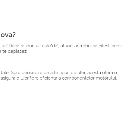
dova?
ta? Daca raspunsul este"da", atunci ar trebui sa citesti acest
a te deplasezi.
ale. Spre deosebire de alte tipuri de ulei, acesta ofera o
i asigura o lubrifiere eficienta a componentelor motorului.