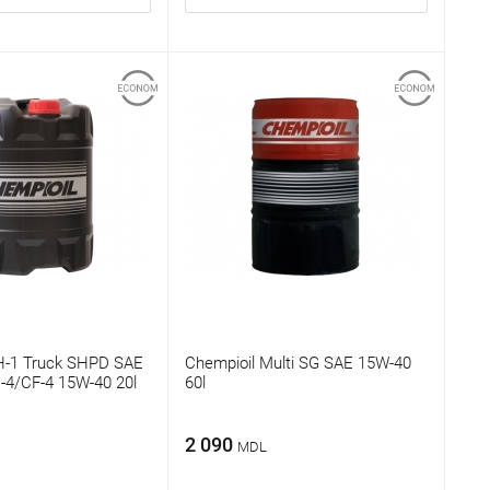
H-1 Truck SHPD SAE
Chempioil Multi SG SAE 15W-40
-4/CF-4 15W-40 20l
60l
2 090
MDL