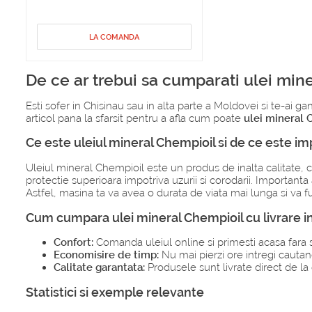
LA COMANDA
De ce ar trebui sa cumparati ulei min
Esti sofer in Chisinau sau in alta parte a Moldovei si te-ai 
articol pana la sfarsit pentru a afla cum poate
ulei mineral 
Ce este uleiul mineral Chempioil si de ce este i
Uleiul mineral Chempioil este un produs de inalta calitate, 
protectie superioara impotriva uzurii si corodarii. Important
Astfel, masina ta va avea o durata de viata mai lunga si va f
Cum cumpara ulei mineral Chempioil cu livrare in
Confort:
Comanda uleiul online si primesti acasa fara s
Economisire de timp:
Nu mai pierzi ore intregi cautan
Calitate garantata:
Produsele sunt livrate direct de la d
Statistici si exemple relevante