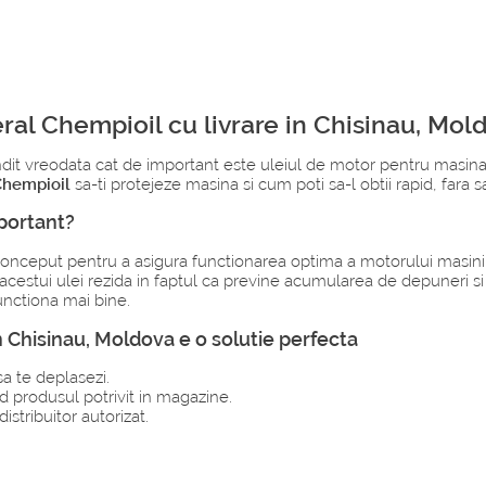
eral Chempioil cu livrare in Chisinau, Mol
gandit vreodata cat de important este uleiul de motor pentru masina 
Chempioil
sa-ti protejeze masina si cum poti sa-l obtii rapid, fara s
mportant?
conceput pentru a asigura functionarea optima a motorului masini t
a acestui ulei rezida in faptul ca previne acumularea de depuneri s
unctiona mai bine.
 Chisinau, Moldova e o solutie perfecta
a te deplasezi.
d produsul potrivit in magazine.
istribuitor autorizat.