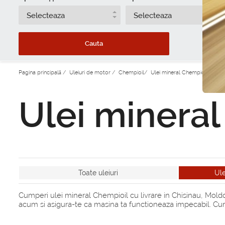
Selecteaza
Selecteaza
Cauta
Pagina principală
/
Uleiuri de motor
/
Chempioil
/
Ulei mineral Chempioil
Ulei minera
Toate uleiuri
Ule
Cumperi ulei mineral Chempioil cu livrare in Chisinau, Moldov
acum si asigura-te ca masina ta functioneaza impecabil. Cump