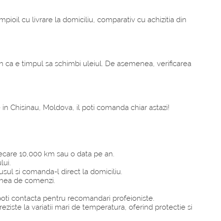
oil cu livrare la domiciliu, comparativ cu achizitia din
 ca e timpul sa schimbi uleiul. De asemenea, verificarea
e in Chisinau, Moldova, il poti comanda chiar astazi!
 fiecare 10,000 km sau o data pe an.
lui.
sul si comanda-l direct la domiciliu.
iunea de comenzi.
poti contacta pentru recomandari profeioniste.
ziste la variatii mari de temperatura, oferind protectie si