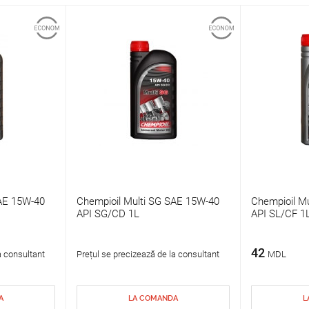
SAE 15W-40
Chempioil Multi SG SAE 15W-40
Chempioil M
API SG/CD 1L
API SL/CF 1
42
a consultant
Prețul se precizează de la consultant
MDL
A
LA COMANDA
L