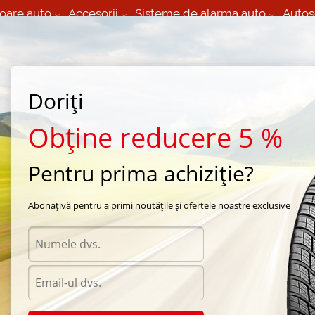
oare auto
Accesorii
Sisteme de alarma auto
Autos
60 066 000
+373 60 608 000
izare Mobila 24/7 non
Service auto in Chisinau
 toate regiunile
(L-V) 9:00 - 19:00
(Sî) 09:00-19:00
Strada Calea Basarabiei 44
Doriți
Obține reducere 5 %
Pentru prima achiziție?
Abonațivă pentru a primi noutățile și ofertele noastre exclusive
0 mdl
Tip de ulei
Combustibil
Selecteaza
Selecteaza