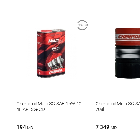
Chempioil Multi SG SAE 15W-40
Chempioil Multi SG 
4L API SG/CD
208l
194
7 349
MDL
MDL