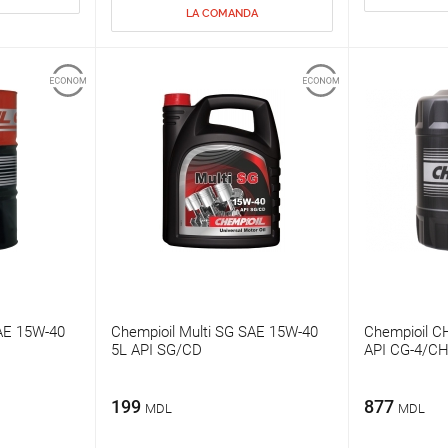
LA COMANDA
SAE 15W-40
Chempioil Multi SG SAE 15W-40
Chempioil C
5L API SG/CD
API CG-4/CH
199
877
MDL
MDL