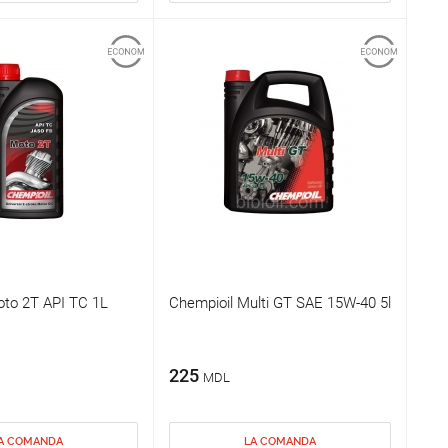
oto 2T API TC 1L
Chempioil Multi GT SAE 15W-40 5l
225
MDL
A COMANDA
LA COMANDA