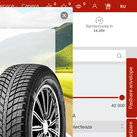
0
0
0
ervice
Cariera
RU
Rambursarea în
14 zile
Pastrare anvelope
40 000 mdl
API
ACEA
Selecteaza
Selecteaza