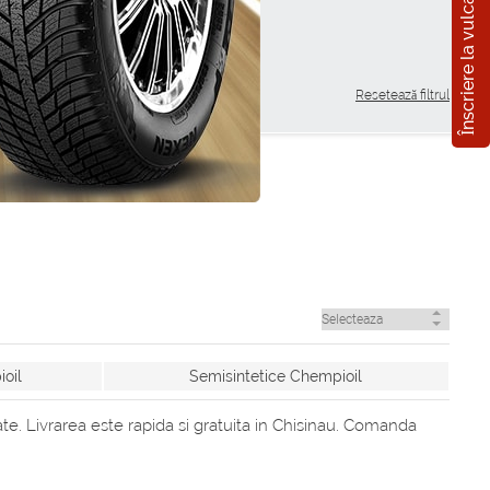
Înscriere la vulcanizare
Resetează filtrul
ioil
Semisintetice Chempioil
te. Livrarea este rapida si gratuita in Chisinau. Comanda