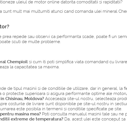
itioneze uleiul de motor online datorita comoditatii si rapiditatii?
a sunt mult mai multumiti atunci cand comanda ulei mineral Chempi
tor?
 prea repede sau observi ca performanta scade, poate fi un semn
te poate scuti de multe probleme.
eral Chempioil
si cum iti poti simplifica viata comandand cu livrar
neaza la capacitatea sa maxima.
e de tipul masinii si de conditiile de utilizare, dar in general, la
 o protectie superioara si asigura performante optime ale motoru
in Chisinau, Moldova?
Acceseaza site-ul nostru, selecteaza produ
pre costurile de livrare sunt disponibile pe site-ul nostru in sect
urnarea este posibila in termenii si conditiile specificate pe site.
it pentru masina mea?
Poti consulta manualul masinii tale sau ne 
onditii extreme de temperatura?
Da, acest ulei este conceput sa re