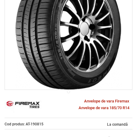
Anvelope de vara Firemax
Anvelope de vara 185/70 R14
Cod produs: AT-190815
La comandă