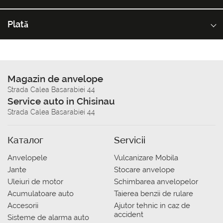
Plată
Magazin de anvelope
Strada Calea Basarabiei 44
Service auto in Chisinau
Strada Calea Basarabiei 44
Каталог
Servicii
Anvelopele
Vulcanizare Mobila
Jante
Stocare anvelope
Uleiuri de motor
Schimbarea anvelopelor
Acumulatoare auto
Taierea benzii de rulare
Accesorii
Ajutor tehnic in caz de
accident
Sisteme de alarma auto