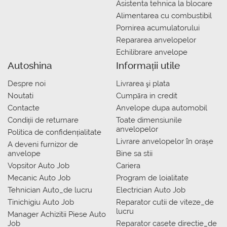
Asistenta tehnica la blocare
Alimentarea cu combustibil
Pornirea acumulatorului
Repararea anvelopelor
Echilibrare anvelope
Autoshina
Informații utile
Despre noi
Livrarea şi plata
Noutati
Сumpăra in credit
Contacte
Anvelope dupa automobil
Condiții de returnare
Toate dimensiunile
anvelopelor
Politica de confidențialitate
Livrare anvelopelor în orașe
A deveni furnizor de
anvelope
Bine sa stii
Vopsitor Auto Job
Cariera
Mecanic Auto Job
Program de loialitate
Tehnician Auto_de lucru
Electrician Auto Job
Tinichigiu Auto Job
Reparator cutii de viteze_de
lucru
Manager Achizitii Piese Auto
Job
Reparator casete directie_de