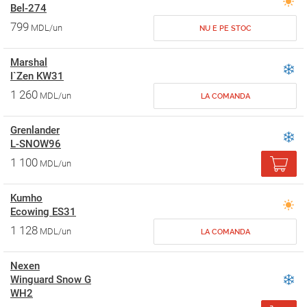
Bel-274
799
MDL/un
NU E PE STOC
Marshal
I`Zen KW31
1 260
MDL/un
LA COMANDA
Grenlander
L-SNOW96
1 100
MDL/un
Kumho
Ecowing ES31
1 128
MDL/un
LA COMANDA
Nexen
Winguard Snow G
WH2