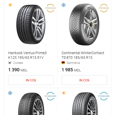
Hankook Ventus Prime3
Continental WinterContact
K125 195/65 R15 91V
TS 870 185/65 R15
Coreea
Germania
1 390
1 985
MDL
MDL
IN COS
IN COS