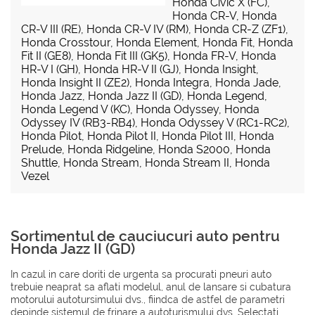
Honda Civic X (FC)
,
Honda CR-V
,
Honda
CR-V III (RE)
,
Honda CR-V IV (RM)
,
Honda CR-Z (ZF1)
,
Honda Crosstour
,
Honda Element
,
Honda Fit
,
Honda
Fit II (GE8)
,
Honda Fit III (GK5)
,
Honda FR-V
,
Honda
HR-V I (GH)
,
Honda HR-V II (GJ)
,
Honda Insight
,
Honda Insight II (ZE2)
,
Honda Integra
,
Honda Jade
,
Honda Jazz
,
Honda Jazz II (GD)
,
Honda Legend
,
Honda Legend V (KC)
,
Honda Odyssey
,
Honda
Odyssey IV (RB3-RB4)
,
Honda Odyssey V (RC1-RC2)
,
Honda Pilot
,
Honda Pilot II
,
Honda Pilot III
,
Honda
Prelude
,
Honda Ridgeline
,
Honda S2000
,
Honda
Shuttle
,
Honda Stream
,
Honda Stream II
,
Honda
Vezel
Sortimentul de cauciucuri auto pentru
Honda Jazz II (GD)
In cazul in care doriti de urgenta sa procurati pneuri auto
trebuie neaprat sa aflati modelul, anul de lansare si cubatura
motorului autotursimului dvs., fiindca de astfel de parametri
depinde sistemul de frinare a autoturismului dvs. Selectati