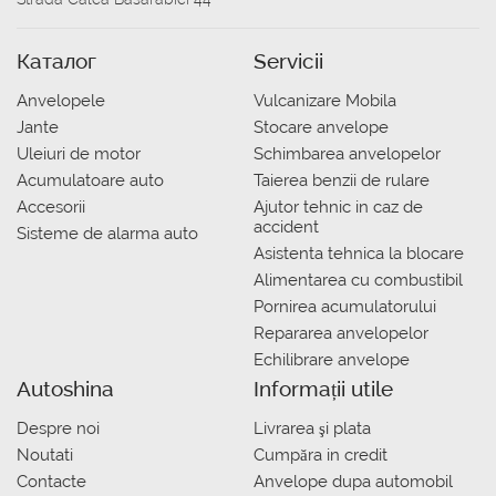
Каталог
Servicii
Anvelopele
Vulcanizare Mobila
Jante
Stocare anvelope
Uleiuri de motor
Schimbarea anvelopelor
Acumulatoare auto
Taierea benzii de rulare
Accesorii
Ajutor tehnic in caz de
accident
Sisteme de alarma auto
Asistenta tehnica la blocare
Alimentarea cu combustibil
Pornirea acumulatorului
Repararea anvelopelor
Echilibrare anvelope
Autoshina
Informații utile
Despre noi
Livrarea şi plata
Noutati
Сumpăra in credit
Contacte
Anvelope dupa automobil