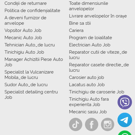
Condiții de returnare
Toate dimensiunile
anvelopelor
Politica de confidențialitate
Livrare anvelopelor în orașe
A deveni furnizor de
anvelope
Bine sa stii
Vopsitor Auto Job
Cariera
Mecanic Auto Job
Program de loialitate
Tehnician Auto_de lucru
Electrician Auto Job
Tinichigiu Auto Job
Reparator cutii de viteze_de
lucru
Manager Achizitii Piese Auto
Job
Reparator casete directie_de
lucru
Specialist la Vulcanizare
Mobila_de lucru
Carosier auto job
Sudor Auto_de lucru
Lacatus auto Job
Specialist detailing centru
Tinichigiu de caroserie Job
Job
Tinichigiu Auto fara
experienta Job
Mecanic sasiu Job