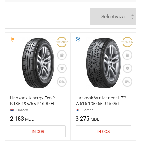
Hankook Kinergy Eco 2
Hankook Winter i*cept iZ2
K435 195/55 R16 87H
W616 195/65 R15 95T
Coreea
Coreea
2 183
3 275
MDL
MDL
IN COS
IN COS