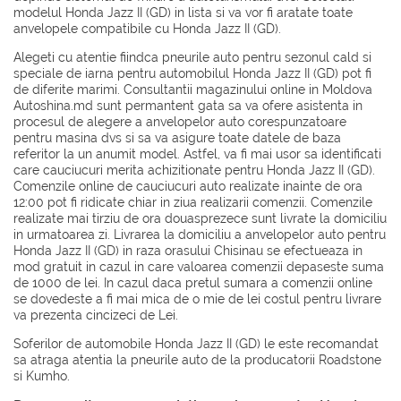
modelul Honda Jazz II (GD) in lista si va vor fi aratate toate
anvelopele compatibile cu Honda Jazz II (GD).
Alegeti cu atentie fiindca pneurile auto pentru sezonul cald si
speciale de iarna pentru automobilul Honda Jazz II (GD) pot fi
de diferite marimi. Consultantii magazinului online in Moldova
Autoshina.md sunt permantent gata sa va ofere asistenta in
procesul de alegere a anvelopelor auto corespunzatoare
pentru masina dvs si sa va asigure toate datele de baza
referitor la un anumit model. Astfel, va fi mai usor sa identificati
care cauciucuri merita achizitionate pentru Honda Jazz II (GD).
Comenzile online de cauciucuri auto realizate inainte de ora
12:00 pot fi ridicate chiar in ziua realizarii comenzii. Comenzile
realizate mai tirziu de ora douasprezece sunt livrate la domiciliu
in urmatoarea zi. Livrarea la domiciliu a anvelopelor auto pentru
Honda Jazz II (GD) in raza orasului Chisinau se efectueaza in
mod gratuit in cazul in care valoarea comenzii depaseste suma
de 1000 de lei. In cazul daca pretul sumara a comenzii online
se dovedeste a fi mai mica de o mie de lei costul pentru livrare
va prezenta cincizeci de Lei.
Soferilor de automobile Honda Jazz II (GD) le este recomandat
sa atraga atentia la pneurile auto de la producatorii
Roadstone
si
Kumho
.