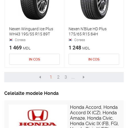
Nexen Winguard Ice Plus
Nexen N'Blue HD Plus
WH43 195/55 R15 89T
175/65 R15 84H
Coreea
Coreea
1 469
1 248
MDL
MDL
IN COS
IN COS
1
2
3
...
Celelalte modele Honda
Honda Accord
,
Honda
Accord IX (CZ)
,
Honda
Amaze
,
Honda Civic
,
Honda Civic IX (FB, FG)
,