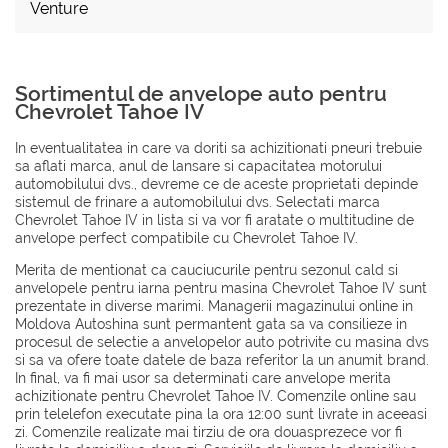
Venture
Sortimentul de anvelope auto pentru
Chevrolet Tahoe IV
In eventualitatea in care va doriti sa achizitionati pneuri trebuie
sa aflati marca, anul de lansare si capacitatea motorului
automobilului dvs., devreme ce de aceste proprietati depinde
sistemul de frinare a automobilului dvs. Selectati marca
Chevrolet Tahoe IV in lista si va vor fi aratate o multitudine de
anvelope perfect compatibile cu Chevrolet Tahoe IV.
Merita de mentionat ca cauciucurile pentru sezonul cald si
anvelopele pentru iarna pentru masina Chevrolet Tahoe IV sunt
prezentate in diverse marimi. Managerii magazinului online in
Moldova Autoshina sunt permantent gata sa va consilieze in
procesul de selectie a anvelopelor auto potrivite cu masina dvs
si sa va ofere toate datele de baza referitor la un anumit brand.
In final, va fi mai usor sa determinati care anvelope merita
achizitionate pentru Chevrolet Tahoe IV. Comenzile online sau
prin telelefon executate pina la ora 12:00 sunt livrate in aceeasi
zi. Comenzile realizate mai tirziu de ora douasprezece vor fi