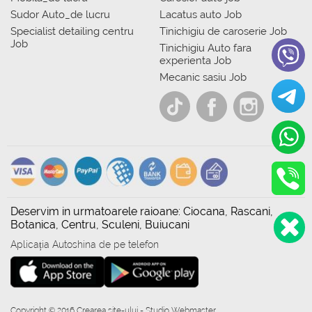
Sudor Auto_de lucru
Lacatus auto Job
Specialist detailing centru
Tinichigiu de caroserie Job
Job
Tinichigiu Auto fara
experienta Job
Mecanic sasiu Job
Deservim in urmatoarele raioane: Ciocana, Rascani,
Botanica, Centru, Sculeni, Buiucani
Aplicația Autoshina de pe telefon
Copyright © 2016 Crearea site-ului - Studio Webmaster