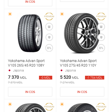
IN COS
Yokohama Advan Sport
Yokohama Advan Sport
V105 265/45 R20 108Y
V105 275/45 R20 110Y
Japonia
Japonia
7 370
5 520
MDL
MDL
-0 MDL
-1 754 MDL
7 370 MDL
7 274 MDL
IN COS
IN COS