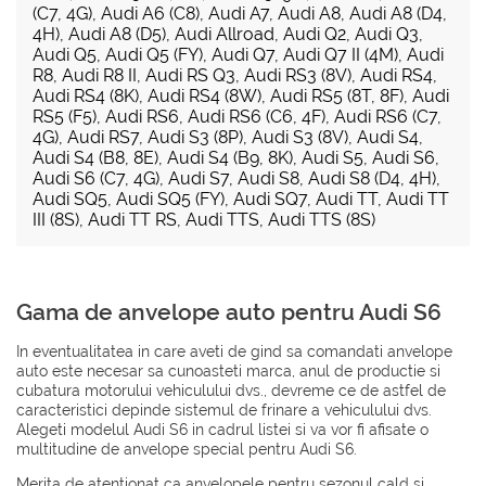
(C7, 4G)
,
Audi A6 (C8)
,
Audi A7
,
Audi A8
,
Audi A8 (D4,
4H)
,
Audi A8 (D5)
,
Audi Allroad
,
Audi Q2
,
Audi Q3
,
Audi Q5
,
Audi Q5 (FY)
,
Audi Q7
,
Audi Q7 II (4M)
,
Audi
R8
,
Audi R8 II
,
Audi RS Q3
,
Audi RS3 (8V)
,
Audi RS4
,
Audi RS4 (8K)
,
Audi RS4 (8W)
,
Audi RS5 (8T, 8F)
,
Audi
RS5 (F5)
,
Audi RS6
,
Audi RS6 (C6, 4F)
,
Audi RS6 (C7,
4G)
,
Audi RS7
,
Audi S3 (8P)
,
Audi S3 (8V)
,
Audi S4
,
Audi S4 (B8, 8E)
,
Audi S4 (B9, 8K)
,
Audi S5
,
Audi S6
,
Audi S6 (C7, 4G)
,
Audi S7
,
Audi S8
,
Audi S8 (D4, 4H)
,
Audi SQ5
,
Audi SQ5 (FY)
,
Audi SQ7
,
Audi TT
,
Audi TT
III (8S)
,
Audi TT RS
,
Audi TTS
,
Audi TTS (8S)
Gama de anvelope auto pentru Audi S6
In eventualitatea in care aveti de gind sa comandati anvelope
auto este necesar sa cunoasteti marca, anul de productie si
cubatura motorului vehiculului dvs., devreme ce de astfel de
caracteristici depinde sistemul de frinare a vehiculului dvs.
Alegeti modelul Audi S6 in cadrul listei si va vor fi afisate o
multitudine de anvelope special pentru Audi S6.
Merita de atentionat ca anvelopele pentru sezonul cald si