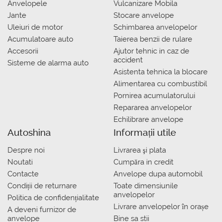
Anvelopele
Vulcanizare Mobila
Jante
Stocare anvelope
Uleiuri de motor
Schimbarea anvelopelor
Acumulatoare auto
Taierea benzii de rulare
Accesorii
Ajutor tehnic in caz de
accident
Sisteme de alarma auto
Asistenta tehnica la blocare
Alimentarea cu combustibil
Pornirea acumulatorului
Repararea anvelopelor
Echilibrare anvelope
Autoshina
Informații utile
Despre noi
Livrarea şi plata
Noutati
Сumpăra in credit
Contacte
Anvelope dupa automobil
Condiții de returnare
Toate dimensiunile
anvelopelor
Politica de confidențialitate
Livrare anvelopelor în orașe
A deveni furnizor de
anvelope
Bine sa stii