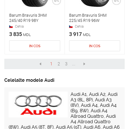
Barum Bravuris 3HM
Barum Bravuris 5HM
245/40 R19 98Y
225/45 R19 96W
Cehia
Cehia
3 835
3 917
MDL
MDL
IN COS
IN COS
1
2
3
...
Celelalte modele Audi
Audi A1
,
Audi A2
,
Audi
A3 (8L, 8P)
,
Audi A3
(8V)
,
Audi A4
,
Audi A4
(B9, 8W)
,
Audi A4
Allroad Quattro
,
Audi
A4 Allroad Quattro
(8W)
,
Audi A5 (8T, 8F)
,
Audi A5 (9T)
,
Audi A6
,
Audi A6