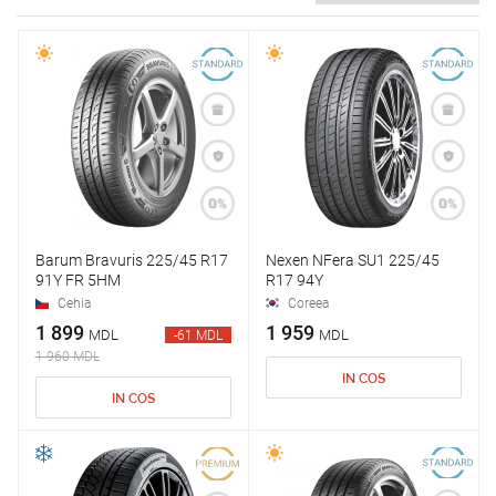
Barum Bravuris 225/45 R17
Nexen NFera SU1 225/45
91Y FR 5HM
R17 94Y
Cehia
Coreea
1 899
1 959
MDL
MDL
-61 MDL
1 960 MDL
IN COS
IN COS