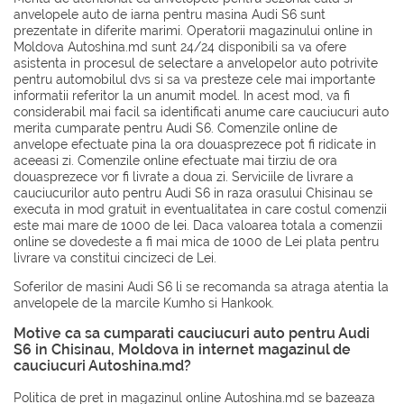
anvelopele auto de iarna pentru masina Audi S6 sunt
prezentate in diferite marimi. Operatorii magazinului online in
Moldova Autoshina.md sunt 24/24 disponibili sa va ofere
asistenta in procesul de selectare a anvelopelor auto potrivite
pentru automobilul dvs si sa va presteze cele mai importante
informatii referitor la un anumit model. In acest mod, va fi
considerabil mai facil sa identificati anume care cauciucuri auto
merita cumparate pentru Audi S6. Comenzile online de
anvelope efectuate pina la ora douasprezece pot fi ridicate in
aceeasi zi. Comenzile online efectuate mai tirziu de ora
douasprezece vor fi livrate a doua zi. Serviciile de livrare a
cauciucurilor auto pentru Audi S6 in raza orasului Chisinau se
executa in mod gratuit in eventualitatea in care costul comenzii
este mai mare de 1000 de lei. Daca valoarea totala a comenzii
online se dovedeste a fi mai mica de 1000 de Lei plata pentru
livrare va constitui cincizeci de Lei.
Soferilor de masini Audi S6 li se recomanda sa atraga atentia la
anvelopele de la marcile
Kumho
si
Hankook
.
Motive ca sa cumparati cauciucuri auto pentru Audi
S6 in Chisinau, Moldova in internet magazinul de
cauciucuri Autoshina.md?
Politica de pret in magazinul online Autoshina.md se bazeaza