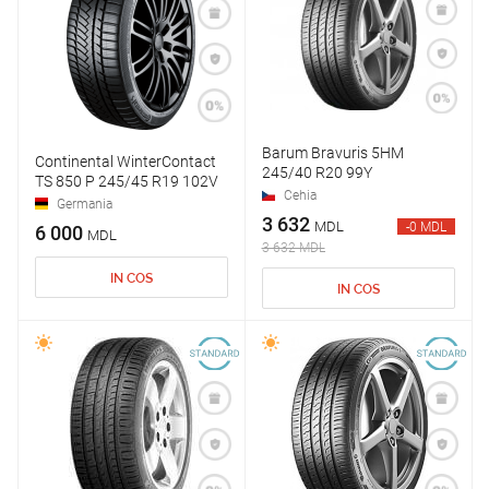
Barum Bravuris 5HM
Continental WinterContact
245/40 R20 99Y
TS 850 P 245/45 R19 102V
Cehia
Germania
3 632
MDL
-0 MDL
6 000
MDL
3 632 MDL
IN COS
IN COS