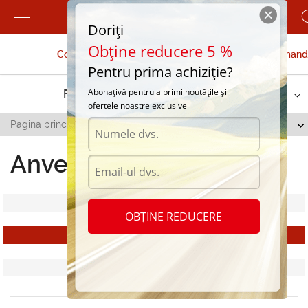
Doriți
Obține reducere 5 %
Contactați-ne
Serviciu de comand
Pentru prima achiziție?
Abonațivă pentru a primi noutățile și
Filtru
Sortare după:
ofertele noastre exclusive
Pagina principală
/
Anvelope de vara Tatko
Anvelope de vara Tatko
Toate anvelopele
OBȚINE REDUCERE
Anvelope de vara Tatko
Anvelope de iarna Tatko