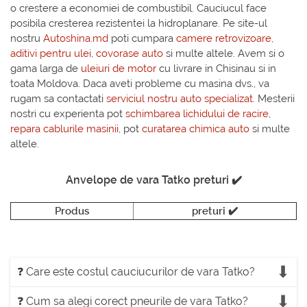
o crestere a economiei de combustibil. Cauciucul face
posibila cresterea rezistentei la hidroplanare. Pe site-ul
nostru
Autoshina.md
poti cumpara
camere retrovizoare
,
aditivi pentru ulei
,
covorase auto
si multe altele. Avem si o
gama larga de
uleiuri de motor
cu livrare in Chisinau si in
toata Moldova. Daca aveti probleme cu masina dvs., va
rugam sa contactati
serviciul nostru auto specializat
. Mesterii
nostri cu experienta pot
schimbarea lichidului de racire
,
repara cablurile masinii
, pot
curatarea chimica auto
si multe
altele.
Anvelope de vara Tatko preturi ✔️
Produs
preturi ✔️
❓ Care este costul cauciucurilor de vara Tatko?
❓ Cum sa alegi corect pneurile de vara Tatko?