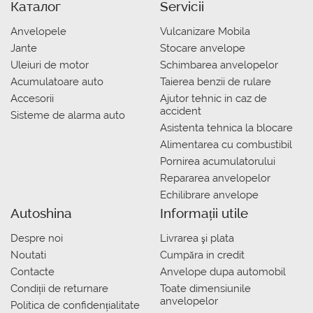
Каталог
Servicii
Anvelopele
Vulcanizare Mobila
Jante
Stocare anvelope
Uleiuri de motor
Schimbarea anvelopelor
Acumulatoare auto
Taierea benzii de rulare
Accesorii
Ajutor tehnic in caz de
accident
Sisteme de alarma auto
Asistenta tehnica la blocare
Alimentarea cu combustibil
Pornirea acumulatorului
Repararea anvelopelor
Echilibrare anvelope
Autoshina
Informații utile
Despre noi
Livrarea şi plata
Noutati
Сumpăra in credit
Contacte
Anvelope dupa automobil
Condiții de returnare
Toate dimensiunile
anvelopelor
Politica de confidențialitate