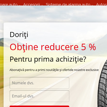
oare auto
Accesorii
Sisteme de alarma auto
Autos
60 066 000
+373 60 608 000
izare Mobila 24/7 non
Service auto in Chisinau
 toate regiunile
(L-V) 9:00 - 19:00
(Sî) 09:00-19:00
Strada Calea Basarabiei 44
Doriți
Obține reducere 5 %
Pentru prima achiziție?
pa automobil
Abonațivă pentru a primi noutățile și ofertele noastre exclusive
Diametru
Selecteaza
6
/
185
a