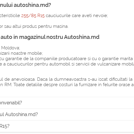
nului autoshina.md?
teristicile
255/85 R15
cauciucurile care aveti nevoie;
or sau altui produs pentru masina.
r auto in magazinul nostru Autoshina.md
ta Moldova;
izarii noastre mobile;
 garantie de la companiile producatoare si cu o garantie marita 
e a cauciucurilor pentru automobil si servicii de vulcanizare mobi
de anevoioasa. Daca la dumneavoastra s-au iscat dificultati la s
n RM. Toate detaliile despre costuri la furnizare in felurite orase 
onvenabil?
nul Autoshina.md?
 R15?