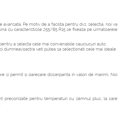
avansata. Pe motiv de a facilita pentru dvs. selectia, noi va
ina cu caracteristicile 255/85 R15 se fixeaza pe urmatoarele
r, pentru a selecta cele mai convenabile cauciucuri auto.
or si dumneavoastra veti putea sa selectionati cele mai ideale
re si permit o oarecare discerpanta in valori de marimi. Noi
t preconizate pentru temperaturi cu semnul plus, la care
.