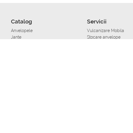
Catalog
Servicii
Anvelopele
Vulcanizare Mobila
Jante
Stocare anvelope
Uleiuri de motor
Schimbarea anvelopelo
Acumulatoare auto
Taierea benzii de rulare
Accesorii
Ajutor tehnic in caz de 
Sisteme de alarma auto
Asistenta tehnica la blo
Alimentarea cu combust
Pornirea acumulatorului
Repararea anvelopelor
Echilibrare anvelope