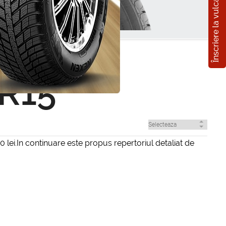
Înscriere la vulcanizare
 R15
ei.In continuare este propus repertoriul detaliat de