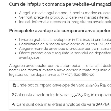
Cum de infaptuit comanda pe website-ul magazi
Alegeti din catalogul de pneuri pentru masina cu carac
Verificati prezenta produsului care v-a marcat interes;
Indicati informatia necesara la inregistrarea anvelopel
Principalele avantaje ale cumpararii anvelopelo
Livrarea gratuita a anvelopelor in Chisinau si prin toa
Posibilitatea de a monta anvelopele cu ajutorul vulcan
Alegere mare de anvelope si produse pentru masina cu
Oferte promotionale regulate la serviciul de depozitar
avantajoase.
Alegerea anvelopelor pentru automobile — o sarcina destul 
nostru realizeaza furnizarea anvelopelor in toate regiunile di
legatura cu noi dupa numarul ?? +373 600-660-00.
🤔 Unde pot cumpara anvelope de vara 255/85 R15 c
❓ Cat costa anvelopele de vara 255/85 R15 in magazi
🔥 Care sunt cele mai ieftine anvelope de vara 255/85