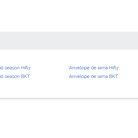
ll season Hifly
Anvelope de iarna Hifly
ll season BKT
Anvelope de iarna BKT