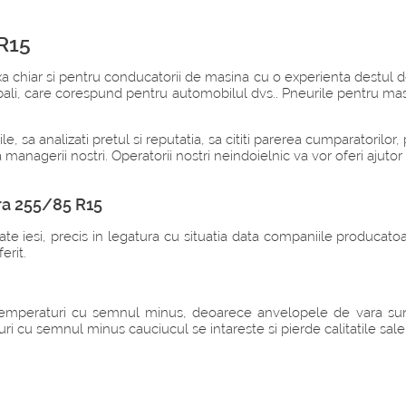
R15
 chiar si pentru conducatorii de masina cu o experienta destul de 
pali, care corespund pentru automobilul dvs.. Pneurile pentru mas
le, sa analizati pretul si reputatia, sa cititi parerea cumparatorilo
a managerii nostri. Operatorii nostri neindoielnic va vor oferi ajut
ra 255/85 R15
 iesi, precis in legatura cu situatia data companiile producatoa
erit.
temperaturi cu semnul minus, deoarece anvelopele de vara sun
ri cu semnul minus cauciucul se intareste si pierde calitatile sale