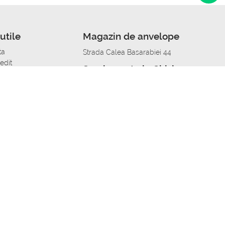
utile
Magazin de anvelope
ta
Strada Calea Basarabiei 44
edit
Service auto in Chisinau
a automobil
unile anvelopelor
Strada Calea Basarabiei 44
pelor în orașe
alitate
Aplicația Autoshina de pe telefon
itii Piese Auto Job
 Vulcanizare Mobila_de
 lucru
ailing centru Job
caroserie Job
o fara experienta Job
u Job