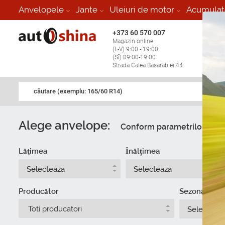
Anvelopele
Jante
Uleiuri de motor
Acumulat
+373 60 570 007
+373 
Magazin online
Vulcan
(L-V) 9:00 - 19:00
stop în
(Sî) 09:00-19:00
Strada Calea Basarabiei 44
căutare (exemplu: 165/60 R14)
Alege anvelope:
Conform parametrilor
Du
Lăţimea
Înălțimea
Selecteaza
Selecteaza
Producător
Sezonalitate
Toti producatori
Selecteaz