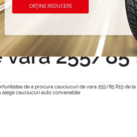
OBȚINE REDUCERE
Resetează filtrul
 vara 255/85
unitatea de a procura cauciucuri de vara 255/85 R15 de la 0 l
 a alege cauciucuri auto convenabile.