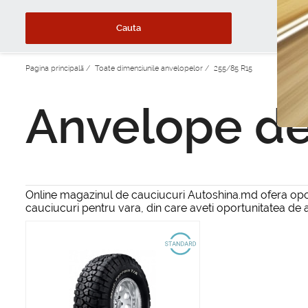
Cauta
Pagina principală
/
Toate dimensiunile anvelopelor
/
255/85 R15
Anvelope de
Online magazinul de cauciucuri Autoshina.md ofera oport
cauciucuri pentru vara, din care aveti oportunitatea de