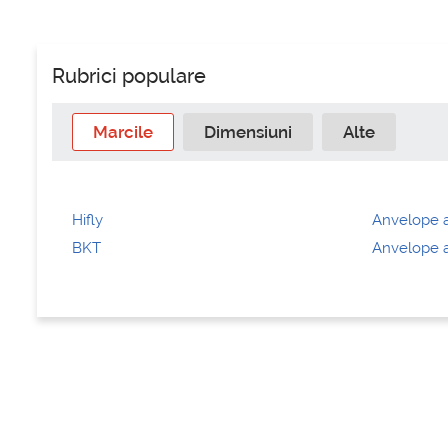
Rubrici populare
Marcile
Dimensiuni
Alte
Hifly
Anvelope a
BKT
Anvelope a