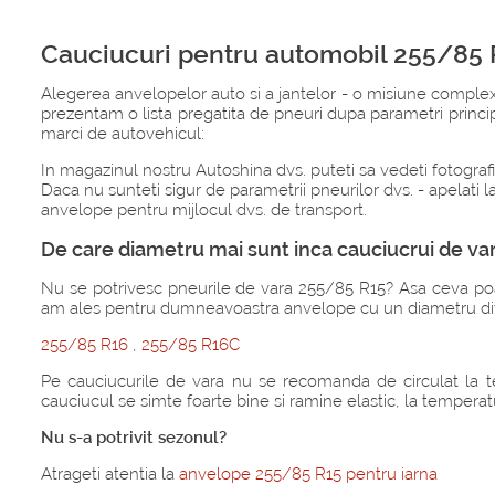
Cauciucuri pentru automobil 255/85 
Alegerea anvelopelor auto si a jantelor - o misiune complexa
prezentam o lista pregatita de pneuri dupa parametri princi
marci de autovehicul:
In magazinul nostru Autoshina dvs. puteti sa vedeti fotografii
Daca nu sunteti sigur de parametrii pneurilor dvs. - apelati l
anvelope pentru mijlocul dvs. de transport.
De care diametru mai sunt inca cauciucrui de va
Nu se potrivesc pneurile de vara 255/85 R15? Asa ceva poate
am ales pentru dumneavoastra anvelope cu un diametru dif
255/85 R16
,
255/85 R16C
Pe cauciucurile de vara nu se recomanda de circulat la 
cauciucul se simte foarte bine si ramine elastic, la temperatu
Nu s-a potrivit sezonul?
Atrageti atentia la
anvelope 255/85 R15 pentru iarna