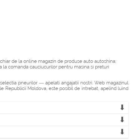
chiar de la online magazin de produse auto autoshina;
la la comanda cauciucurilor pentru masina si preturi
electia pneurilor — apelati angajatii nostri. Web magazinul
ale Republicii Moldova, este posibil de intrebat, apelind luind