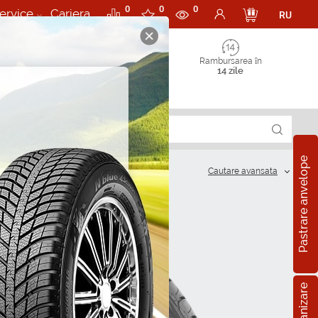
0
0
0
ervice
Cariera
RU
Rambursarea în
14 zile
Pastrare anvelope
Cautare аvansata
?
R15
5