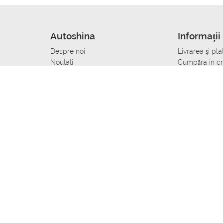
Autoshina
Informații 
Despre noi
Livrarea şi pla
Noutati
Сumpăra in cr
r
Cariera
Anvelope dup
Contacte
Toate dimensi
accident
Condiții de returnare
Livrare anvelo
care
Politica de confidențialitate
Bine sa stii
ibil
A deveni furnizor de anvelope
Program de loi
Vopsitor Auto Job
Manager Achiz
Mecanic Auto Job
Specialist la
lucru
Tehnician Auto_de lucru
Sudor Auto_de
Tinichigiu Auto Job
Specialist det
Electrician Auto Job
Tinichigiu de 
Reparator cutii de viteze_de lucru
Tinichigiu Aut
Reparator casete directie_de lucru
Mecanic sasi
Carosier auto job
Lacatus auto Job