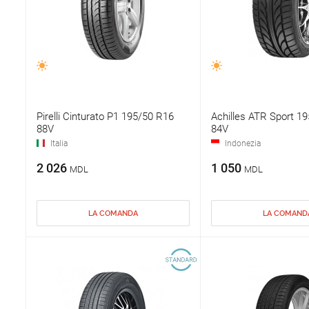
Pirelli Cinturato P1 195/50 R16
Achilles ATR Sport 1
88V
84V
Italia
Indonezia
2 026
1 050
MDL
MDL
LA COMANDA
LA COMAND