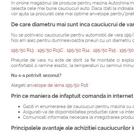
In online magazinul de produse pentru masina Autoshina.md dvs.
selecta cele mai bune cauciucuri auto. Daca stati la indoiala p
vor ajuta sa procurati cele mai optime anvelope pentru"priete
De care diametru mai sunt inca cauciucrui de va
Nu se potrivesc cauciucurile pentru automobil de vara 195/5
Noi am ales pentru dumneavoastra pneuri cu un diametru di
195/50 R13
,
195/50 R13C
,
195/50 R14
,
195/50 R15
,
195/5
Pneurile de vara nu este de dorit sa fie montate si exploa
confortabil si ramine elastic, la temperaturi cu semnul minus 
Nu s-a potrivit sezonul?
Alegeti
anvelope de iarna 195/50 R16
Prin ce maniera de infaptuit comanda in intern
Gasiti in enumerarea de cauciucuri pentru masina cu
Asigurati-va de disponibilitatea productiei care va inte
Comunicati informatia necesara la inregistrarea produs
Principalele avantaje ale achizitiei cauciucuril