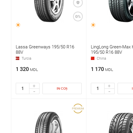
Lassa Greenways 195/50 R16
LingLong Green-Max
88V
195/50 R16 88V
Turcia
China
1 320
1 170
MDL
MDL
+
+
IN COȘ
-
-