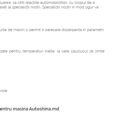
rea, sa cititi reactiile automobilistilor, cu scopul de a
 la specialistii nostri. Specialistii nostri in mod sigur va
ile de masini si permit o oarecare discerpanta in parametri.
izate pentru temperaturi inalte, la care cauciucul se simte
voie;
e pentru masina Autoshina.md