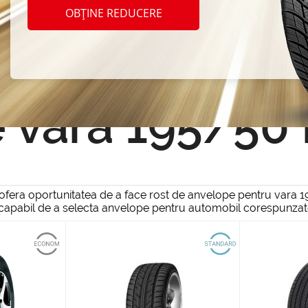
OBȚINE REDUCERE
Resetează filtrul
 vara 195/50
ra oportunitatea de a face rost de anvelope pentru vara 195/
i capabil de a selecta anvelope pentru automobil corespunzat