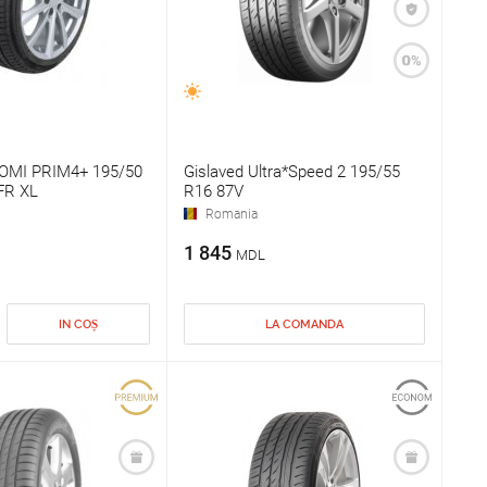
OMI PRIM4+ 195/50
Gislaved Ultra*Speed 2 195/55
FR XL
R16 87V
Romania
1 845
MDL
IN COȘ
LA COMANDA