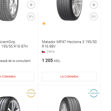
icientGrip
Matador MP47 Hectorra 3 195/50
 195/55 R16 87H
R16 88V
Cehia
1 205
zează de la consultant
MDL
A COMANDA
LA COMANDA