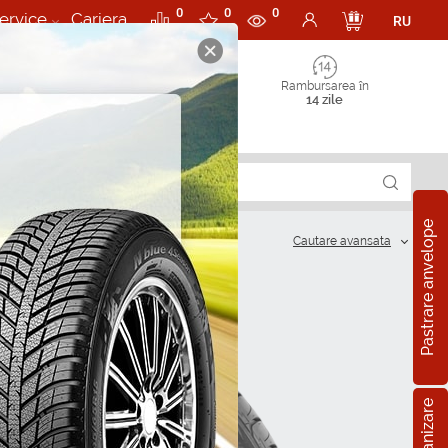
0
0
0
ervice
Cariera
RU
Rambursarea în
14 zile
Pastrare anvelope
Cautare аvansata
?
R15
5