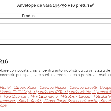
Anvelope de vara 195/50 R16 preturi ✔️
Produs
R16
rebare complicata chiar si pentru automobilistii cu cu un stagiu de
a parametri principali, care sunt in armonie ideala pentru autoveh
Pluriel
,
Citroen Xsara
,
Daewoo Nubira
,
Daewoo Lacetti
,
Dodge
Honda Fit III (GK5)
,
Hyundai i20 (PB)
,
Hyundai Matrix
,
Hyundai A
3
,
Mini Clubman
,
Mini Clubman S
,
Mitsubishi Lancer
,
Mitsubishi
reetwise
,
Skoda Rapid
,
Skoda Rapid Spaceback (NH1)
,
Smart
ора