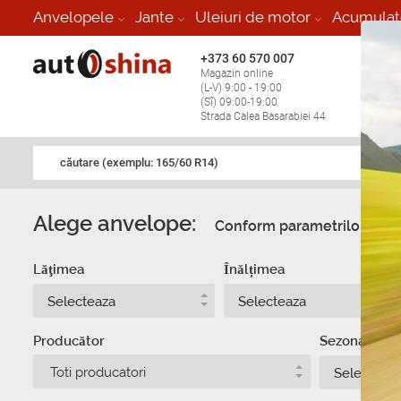
Anvelopele
Jante
Uleiuri de motor
Acumulat
+373 60 570 007
+373 
Magazin online
Vulcan
(L-V) 9:00 - 19:00
stop în
(Sî) 09:00-19:00
Strada Calea Basarabiei 44
căutare (exemplu: 165/60 R14)
Alege anvelope:
Conform parametrilor
Du
Lăţimea
Înălțimea
Selecteaza
Selecteaza
Producător
Sezonalitate
Toti producatori
Selecteaz