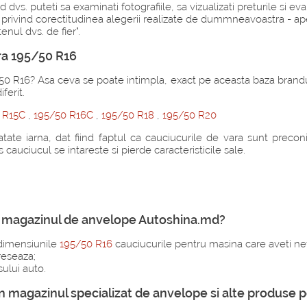
 puteti sa examinati fotografiile, sa vizualizati preturile si evalua
rivind corectitudinea alegerii realizate de dummneavoastra - apelati
nul dvs. de fier".
ra 195/50 R16
0 R16? Asa ceva se poate intimpla, exact pe aceasta baza brandur
ferit.
0 R15C
,
195/50 R16C
,
195/50 R18
,
195/50 R20
tate iarna, dat fiind faptul ca cauciucurile de vara sunt precon
cauciucul se intareste si pierde caracteristicile sale.
et magazinul de anvelope Autoshina.md?
 dimensiunile
195/50 R16
cauciucurile pentru masina care aveti ne
reseaza;
ului auto.
or in magazinul specializat de anvelope si alte produs