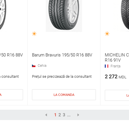
5/50 R16 88V
Barum Bravuris 195/50 R16 88V
MICHELIN Cr
R16 91V
Cehia
Franța
2 272
a consultant
Prețul se precizează de la consultant
MDL
A
LA COMANDA
L
1
2
3
...