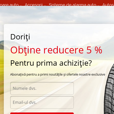
oare auto
Accesorii
Sisteme de alarma auto
Autos
60 066 000
+373 60 608 000
izare Mobila 24/7 non
Service auto in Chisinau
 toate regiunile
(L-V) 9:00 - 19:00
(Sî) 09:00-19:00
Strada Calea Basarabiei 44
Doriți
Obține reducere 5 %
Pentru prima achiziție?
pa automobil
Abonațivă pentru a primi noutățile și ofertele noastre exclusive
Diametru
Selecteaza
6
/
185
a