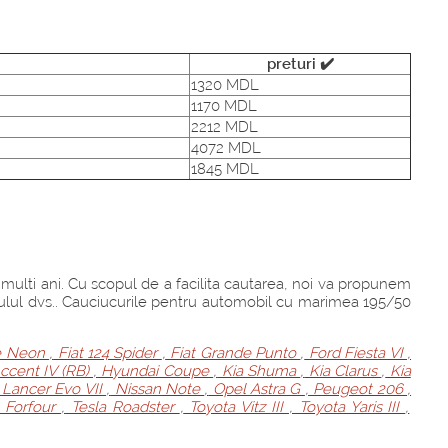
preturi ✔️
1320 MDL
1170 MDL
2212 MDL
4072 MDL
1845 MDL
 multi ani. Cu scopul de a facilita cautarea, noi va propunem
iculul dvs.. Cauciucurile pentru automobil cu marimea 195/50
 Neon
,
Fiat 124 Spider
,
Fiat Grande Punto
,
Ford Fiesta VI
,
ccent IV (RB)
,
Hyundai Coupe
,
Kia Shuma
,
Kia Clarus
,
Kia
 Lancer Evo VII
,
Nissan Note
,
Opel Astra G
,
Peugeot 206
,
 Forfour
,
Tesla Roadster
,
Toyota Vitz III
,
Toyota Yaris III
,