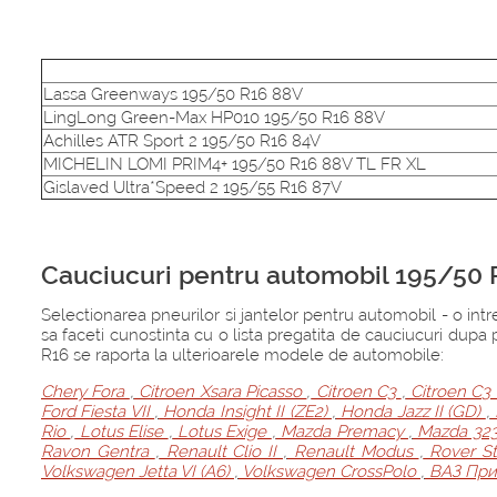
Lassa Greenways 195/50 R16 88V
LingLong Green-Max HP010 195/50 R16 88V
Achilles ATR Sport 2 195/50 R16 84V
MICHELIN LOMI PRIM4+ 195/50 R16 88V TL FR XL
Gislaved Ultra*Speed 2 195/55 R16 87V
Cauciucuri pentru automobil 195/50 
Selectionarea pneurilor si jantelor pentru automobil - o int
sa faceti cunostinta cu o lista pregatita de cauciucuri dup
R16 se raporta la ulterioarele modele de automobile:
Chery Fora
,
Citroen Xsara Picasso
,
Citroen C3
,
Citroen C3 
Ford Fiesta VII
,
Honda Insight II (ZE2)
,
Honda Jazz II (GD)
,
Rio
,
Lotus Elise
,
Lotus Exige
,
Mazda Premacy
,
Mazda 32
Ravon Gentra
,
Renault Clio II
,
Renault Modus
,
Rover St
Volkswagen Jetta VI (A6)
,
Volkswagen CrossPolo
,
ВАЗ При