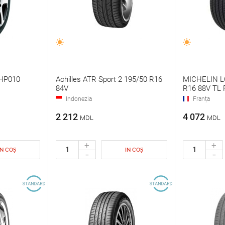
 HP010
Achilles ATR Sport 2 195/50 R16
MICHELIN L
84V
R16 88V TL 
Indonezia
Franța
2 212
4 072
MDL
MDL
+
+
IN COȘ
IN COȘ
-
-