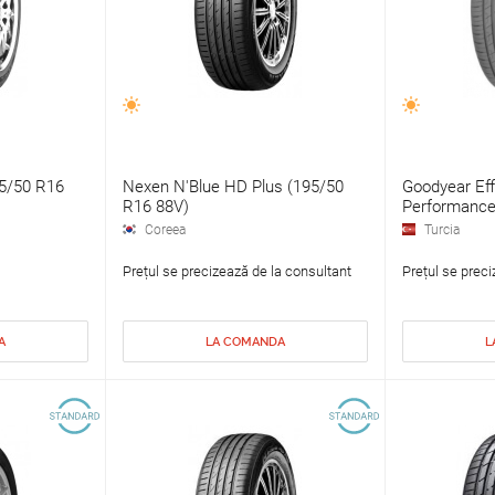
95/50 R16
Nexen N'Blue HD Plus (195/50
Goodyear Eff
R16 88V)
Performance
Coreea
Turcia
Prețul se precizează de la consultant
Prețul se preci
A
LA COMANDA
L