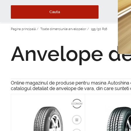
Cauta
Pagina principală
/
Toate dimensiunile anvelopelor
/
195/50 R16
Anvelope de
Online magazinul de produse pentru masina Autoshina ofe
catalogul detaliat de anvelope de vara, din care suntet