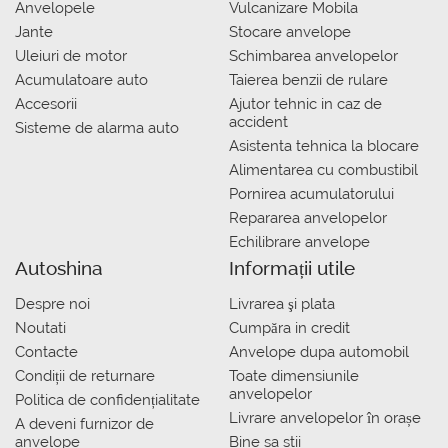
Anvelopele
Vulcanizare Mobila
Jante
Stocare anvelope
Uleiuri de motor
Schimbarea anvelopelor
Acumulatoare auto
Taierea benzii de rulare
Accesorii
Ajutor tehnic in caz de
accident
Sisteme de alarma auto
Asistenta tehnica la blocare
Alimentarea cu combustibil
Pornirea acumulatorului
Repararea anvelopelor
Echilibrare anvelope
Autoshina
Informații utile
Despre noi
Livrarea şi plata
Noutati
Сumpăra in credit
Contacte
Anvelope dupa automobil
Condiții de returnare
Toate dimensiunile
anvelopelor
Politica de confidențialitate
Livrare anvelopelor în orașe
A deveni furnizor de
anvelope
Bine sa stii