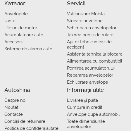
Каталог
Servicii
Anvelopele
Vulcanizare Mobila
Jante
Stocare anvelope
Uleiuri de motor
Schimbarea anvelopelor
Acumulatoare auto
Taierea benzii de rulare
Accesorii
Ajutor tehnic in caz de
accident
Sisteme de alarma auto
Asistenta tehnica la blocare
Alimentarea cu combustibil
Pornirea acumulatorului
Repararea anvelopelor
Echilibrare anvelope
Autoshina
Informații utile
Despre noi
Livrarea şi plata
Noutati
Сumpăra in credit
Contacte
Anvelope dupa automobil
Condiții de returnare
Toate dimensiunile
anvelopelor
Politica de confidențialitate