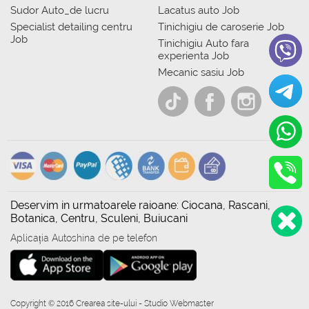
Sudor Auto_de lucru
Lacatus auto Job
Specialist detailing centru
Tinichigiu de caroserie Job
Job
Tinichigiu Auto fara
experienta Job
Mecanic sasiu Job
Deservim in urmatoarele raioane: Ciocana, Rascani,
Botanica, Centru, Sculeni, Buiucani
Aplicația Autoshina de pe telefon
Copyright © 2016 Crearea site-ului - Studio Webmaster