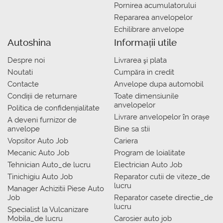
Pornirea acumulatorului
Repararea anvelopelor
Echilibrare anvelope
Autoshina
Informații utile
Despre noi
Livrarea şi plata
Noutati
Сumpăra in credit
Contacte
Anvelope dupa automobil
Condiții de returnare
Toate dimensiunile
anvelopelor
Politica de confidențialitate
Livrare anvelopelor în orașe
A deveni furnizor de
anvelope
Bine sa stii
Vopsitor Auto Job
Cariera
Mecanic Auto Job
Program de loialitate
Tehnician Auto_de lucru
Electrician Auto Job
Tinichigiu Auto Job
Reparator cutii de viteze_de
lucru
Manager Achizitii Piese Auto
Job
Reparator casete directie_de
lucru
Specialist la Vulcanizare
Mobila_de lucru
Carosier auto job