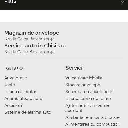
Plată
Magazin de anvelope
Strada Calea Basarabiei 44
Service auto in Chisinau
Strada Calea Basarabiei 44
Каталог
Servicii
Anvelopele
Vulcanizare Mobila
Jante
Stocare anvelope
Uleiuri de motor
Schimbarea anvelopelor
Acumulatoare auto
Taierea benzii de rulare
Accesorii
Ajutor tehnic in caz de
accident
Sisteme de alarma auto
Asistenta tehnica la blocare
Alimentarea cu combustibil