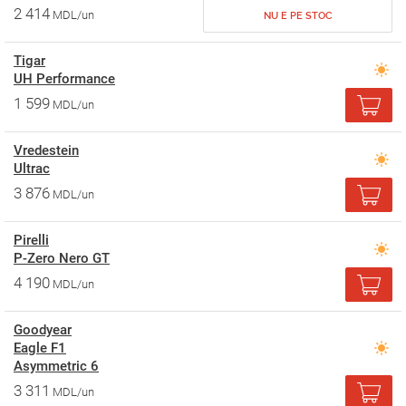
2 414
MDL/un
NU E PE STOC
Tigar
UH Performance
1 599
MDL/un
Vredestein
Ultrac
3 876
MDL/un
Pirelli
P-Zero Nero GT
4 190
MDL/un
Goodyear
Eagle F1
Asymmetric 6
3 311
MDL/un