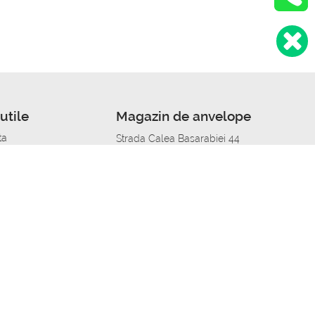
utile
Magazin de anvelope
ta
Strada Calea Basarabiei 44
edit
Service auto in Chisinau
a automobil
unile anvelopelor
Strada Calea Basarabiei 44
pelor în orașe
alitate
Aplicația Autoshina de pe telefon
itii Piese Auto Job
 Vulcanizare Mobila_de
 lucru
ailing centru Job