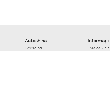
Autoshina
Informații 
Despre noi
Livrarea şi pla
Noutati
Сumpăra in cr
r
Cariera
Anvelope dup
Contacte
Toate dimensi
accident
Condiții de returnare
Livrare anvelo
care
Politica de confidențialitate
Bine sa stii
ibil
A deveni furnizor de anvelope
Program de loi
Vopsitor Auto Job
Manager Achiz
Mecanic Auto Job
Specialist la
lucru
Tehnician Auto_de lucru
Sudor Auto_de
Tinichigiu Auto Job
Specialist det
Electrician Auto Job