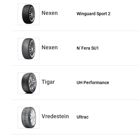
Nexen
Winguard Sport 2
Nexen
N`Fera SU1
Tigar
UH Performance
Vredestein
Ultrac