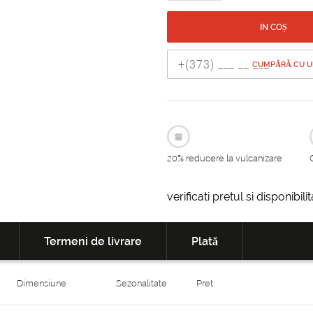
IN COȘ
CUMPĂRĂ CU UN
20% reducere la vulcanizare
verificati pretul si disponibil
Termeni de livrare
Plată
Dimensiune
Sezonalitate
Pret