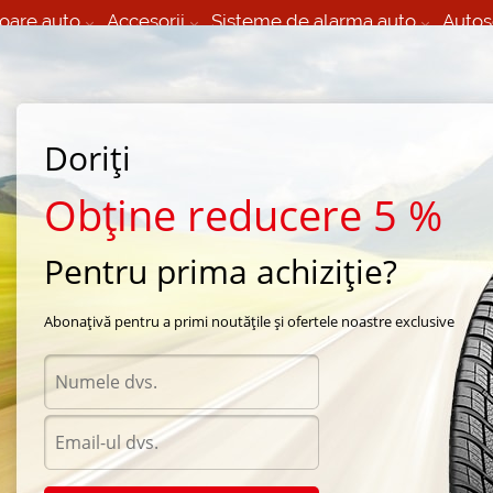
oare auto
Accesorii
Sisteme de alarma auto
Autos
60 066 000
+373 60 608 000
izare Mobila 24/7 non
Service auto in Chisinau
 toate regiunile
(L-V) 9:00 - 19:00
Doriți
(Sî) 09:00-19:00
Strada Calea Basarabiei 44
Obține reducere 5 %
Pentru prima achiziție?
e all season Bridgestone
/
Weather Control A005
/
Bridgestone Weather Control A005
Abonațivă pentru a primi noutățile și ofertele noastre exclusive
Anvelo