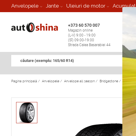
-
Anvelopele
Jante
Uleiuri de motor
Acumulat
+373 60 570 007
+373 
Magazin online
Vulcan
(L-V) 9:00 - 19:00
stop în
(Sî) 09:00-19:00
Strada Calea Basarabiei 44
căutare (exemplu: 165/60 R14)
Pagina principală
/
Anvelopele
/
Anvelope all season
/
Bridgestone
/
Anvelop