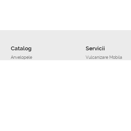
Catalog
Servicii
Anvelopele
Vulcanizare Mobila
Jante
Stocare anvelope
Uleiuri de motor
Schimbarea anvelopelo
Acumulatoare auto
Taierea benzii de rulare
Accesorii
Ajutor tehnic in caz de 
Sisteme de alarma auto
Asistenta tehnica la blo
Alimentarea cu combust
Pornirea acumulatorului
Repararea anvelopelor
Echilibrare anvelope