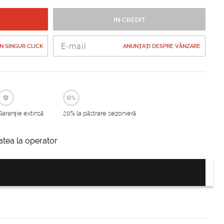
IN CREDIT
 SINGUR CLICK
ANUNȚAȚI DESPRE VÂNZARE
Garanție extinsă
20% la păstrare sezonieră
itatea la operator