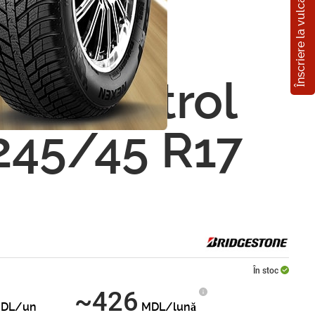
Înscriere la vulcanizare
n
estone
er Control
245/45 R17
În stoc
~426
DL/un
MDL/lună