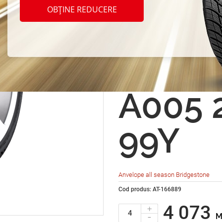
seaso
OBȚINE REDUCERE
Bridg
Weath
A005 
99Y
Anvelope all season Bridgestone
Cod produs: AT-166889
4 073
+
-
M