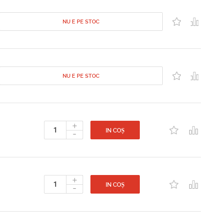
NU E PE STOC
NU E PE STOC
+
-
IN COȘ
+
-
IN COȘ