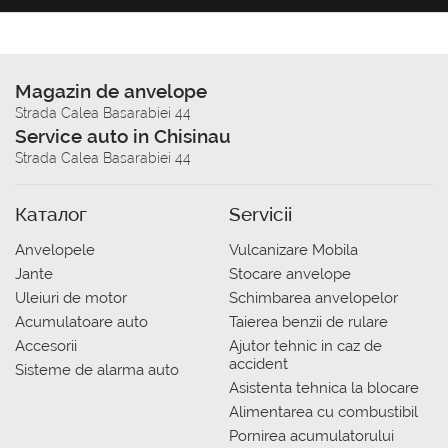
Magazin de anvelope
Strada Calea Basarabiei 44
Service auto in Chisinau
Strada Calea Basarabiei 44
Каталог
Servicii
Anvelopele
Vulcanizare Mobila
Jante
Stocare anvelope
Uleiuri de motor
Schimbarea anvelopelor
Acumulatoare auto
Taierea benzii de rulare
Accesorii
Ajutor tehnic in caz de
accident
Sisteme de alarma auto
Asistenta tehnica la blocare
Alimentarea cu combustibil
Pornirea acumulatorului