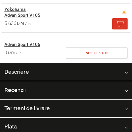
Yokohama
Advan Sport V105
5 636
MDL/un
Advan Sport V105
0
MDL/un
NU E PE STOC
Descriere
Recenzii
Termeni de livrare
Plată