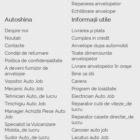
Repararea anvelopelor
Echilibrare anvelope
Autoshina
Informații utile
Despre noi
Livrarea şi plata
Noutati
Сumpăra in credit
Contacte
Anvelope dupa automobil
Condiții de returnare
Toate dimensiunile
anvelopelor
Politica de confidențialitate
Livrare anvelopelor în orașe
A deveni furnizor de
anvelope
Bine sa stii
Vopsitor Auto Job
Cariera
Mecanic Auto Job
Program de loialitate
Tehnician Auto_de lucru
Electrician Auto Job
Tinichigiu Auto Job
Reparator cutii de viteze_de
lucru
Manager Achizitii Piese Auto
Job
Reparator casete directie_de
lucru
Specialist la Vulcanizare
Mobila_de lucru
Carosier auto job
Sudor Auto_de lucru
Lacatus auto Job