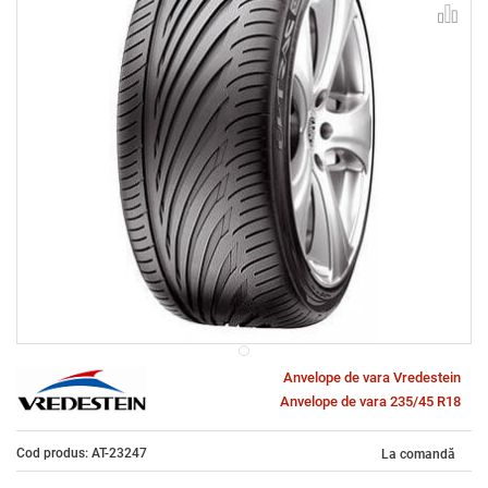
Anvelope de vara Vredestein
Anvelope de vara 235/45 R18
Cod produs: AT-23247
La comandă