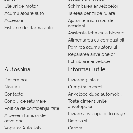
Uleiuri de motor
Schimbarea anvelopelor
Acumulatoare auto
Taierea benzii de rulare
Accesorii
Ajutor tehnic in caz de
accident
Sisteme de alarma auto
Asistenta tehnica la blocare
Alimentarea cu combustibil
Pornirea acumulatorului
Repararea anvelopelor
Echilibrare anvelope
Autoshina
Informații utile
Despre noi
Livrarea şi plata
Noutati
Сumpăra in credit
Contacte
Anvelope dupa automobil
Condiții de returnare
Toate dimensiunile
anvelopelor
Politica de confidențialitate
Livrare anvelopelor în orașe
A deveni furnizor de
anvelope
Bine sa stii
Vopsitor Auto Job
Cariera