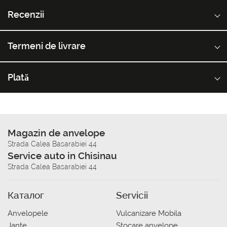
Recenzii
Termeni de livrare
Plată
Magazin de anvelope
Strada Calea Basarabiei 44
Service auto in Chisinau
Strada Calea Basarabiei 44
Каталог
Servicii
Anvelopele
Vulcanizare Mobila
Jante
Stocare anvelope