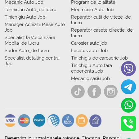
Mecanic Auto Job
Program de loialitate
Tehnician Auto_de lucru
Electrician Auto Job
Tinichigiu Auto Job
Reparator cutii de viteze_de
lucru
Manager Achizitii Piese Auto
Job
Reparator casete directie_de
lucru
Specialist la Vulcanizare
Mobila_de lucru
Carosier auto job
Sudor Auto_de lucru
Lacatus auto Job
Specialist detailing centru
Tinichigiu de caroserie Job
Job
Tinichigiu Auto fara
experienta Job
Mecanic sasiu Job
Deservim in urmatoarele raioane: Ciocana, Rascani,