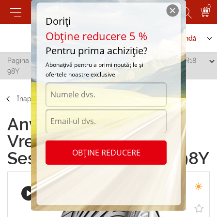
0
Doriți
Obține reducere 5 %
Contactați-ne
Serviciu de comandă
Pentru prima achiziție?
Pagina principală
/
Vredestein Ultrac Sessanta 235/45 R18
Abonațivă pentru a primi noutățile și
98Y
ofertele noastre exclusive
Înapoi
Anvelope de vara
Vredestein Ultrac
OBȚINE REDUCERE
Sessanta 235/45 R18 98Y