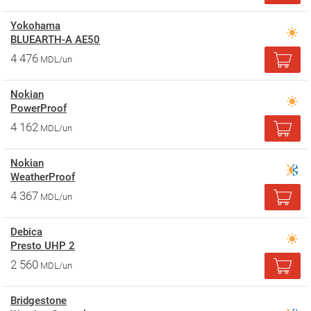
Yokohama
BLUEARTH-A AE50
4 476
MDL/un
Nokian
PowerProof
4 162
MDL/un
Nokian
WeatherProof
4 367
MDL/un
Debica
Presto UHP 2
2 560
MDL/un
Bridgestone