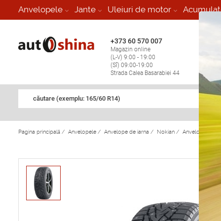
-
Anvelopele
Jante
Uleiuri de motor
Acumulat
+373 60 570 007
+373 
Magazin online
Vulcan
(L-V) 9:00 - 19:00
stop în
(Sî) 09:00-19:00
Strada Calea Basarabiei 44
căutare (exemplu: 165/60 R14)
Pagina principală
/
Anvelopele
/
Anvelope de iarna
/
Nokian
/
Anvelope de ia