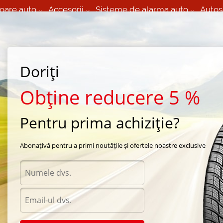
oare auto
Accesorii
Sisteme de alarma auto
Autos
60 066 000
+373 60 608 000
izare Mobila 24/7 non
Service auto in Chisinau
 toate regiunile
(L-V) 9:00 - 19:00
Doriți
(Sî) 09:00-19:00
Strada Calea Basarabiei 44
Obține reducere 5 %
Pentru prima achiziție?
rna Nokian
/
Hakkapeliitta 7
/
Nokian Hakkapeliitta 7 235/45 R18 98T
Abonațivă pentru a primi noutățile și ofertele noastre exclusive
Anvel