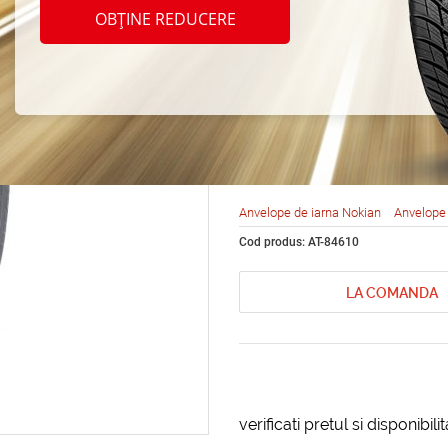
Nokia
OBȚINE REDUCERE
Hakkap
235/4
Anvelope de iarna Nokian
Anvelope 
Cod produs: AT-84610
LA COMANDA
verificati pretul si disponibil