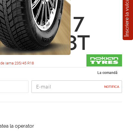
Înscriere la vulcanizare
n
eliitta 7
5 R18 98T
de iarna 235/45 R18
La comandă
NOTIFICA
itatea la operator