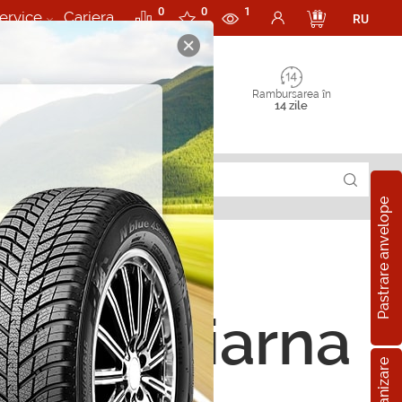
0
0
1
ervice
Cariera
RU
Rambursarea în
14 zile
Pastrare anvelope
ope de iarna