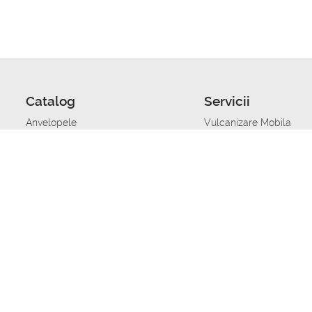
Catalog
Servicii
Anvelopele
Vulcanizare Mobila
Jante
Stocare anvelope
Uleiuri de motor
Schimbarea anvelopelo
Acumulatoare auto
Taierea benzii de rulare
Accesorii
Ajutor tehnic in caz de 
Sisteme de alarma auto
Asistenta tehnica la blo
Alimentarea cu combust
Pornirea acumulatorului
Repararea anvelopelor
Echilibrare anvelope