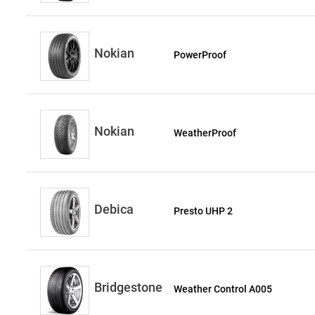
Nokian
PowerProof
Nokian
WeatherProof
Debica
Presto UHP 2
Bridgestone
Weather Control A005