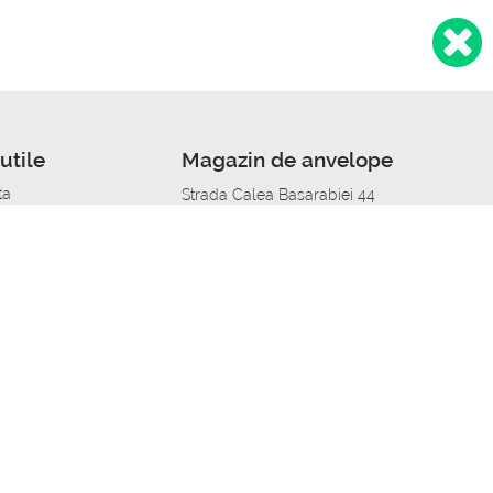
utile
Magazin de anvelope
ta
Strada Calea Basarabiei 44
edit
Service auto in Chisinau
a automobil
unile anvelopelor
Strada Calea Basarabiei 44
pelor în orașe
alitate
Aplicația Autoshina de pe telefon
itii Piese Auto Job
 Vulcanizare Mobila_de
 lucru
ailing centru Job
caroserie Job