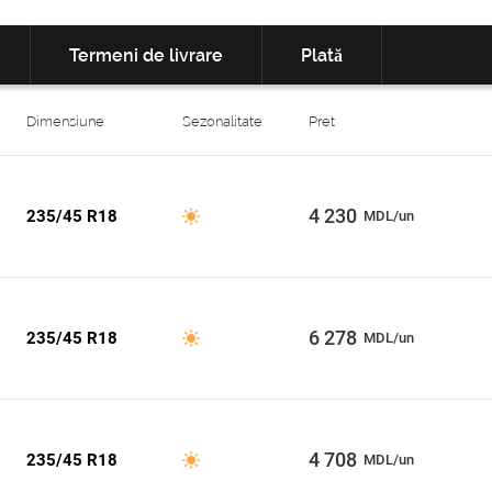
Termeni de livrare
Plată
Dimensiune
Sezonalitate
Pret
4 230
235/45 R18
MDL/un
6 278
235/45 R18
MDL/un
4 708
235/45 R18
MDL/un