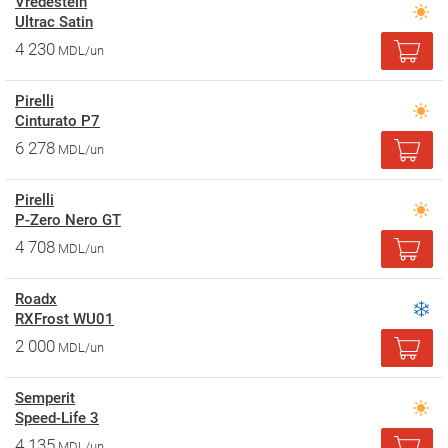
Vredestein
Ultrac Satin
4 230
MDL/un
Pirelli
Cinturato P7
6 278
MDL/un
Pirelli
P-Zero Nero GT
4 708
MDL/un
Roadx
RXFrost WU01
2 000
MDL/un
Semperit
Speed-Life 3
4 135
MDL/un