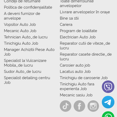
Condiții de returnare
Toate dimensiunile
anvelopelor
Politica de confidențialitate
Livrare anvelopelor în orașe
A deveni furnizor de
anvelope
Bine sa stii
Vopsitor Auto Job
Cariera
Mecanic Auto Job
Program de loialitate
Tehnician Auto_de lucru
Electrician Auto Job
Tinichigiu Auto Job
Reparator cutii de viteze_de
lucru
Manager Achizitii Piese Auto
Job
Reparator casete directie_de
lucru
Specialist la Vulcanizare
Mobila_de lucru
Carosier auto job
Sudor Auto_de lucru
Lacatus auto Job
Specialist detailing centru
Tinichigiu de caroserie Job
Job
Tinichigiu Auto fara
experienta Job
Mecanic sasiu Job