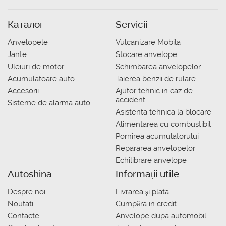
Каталог
Servicii
Anvelopele
Vulcanizare Mobila
Jante
Stocare anvelope
Uleiuri de motor
Schimbarea anvelopelor
Acumulatoare auto
Taierea benzii de rulare
Accesorii
Ajutor tehnic in caz de
accident
Sisteme de alarma auto
Asistenta tehnica la blocare
Alimentarea cu combustibil
Pornirea acumulatorului
Repararea anvelopelor
Echilibrare anvelope
Autoshina
Informații utile
Despre noi
Livrarea şi plata
Noutati
Сumpăra in credit
Contacte
Anvelope dupa automobil