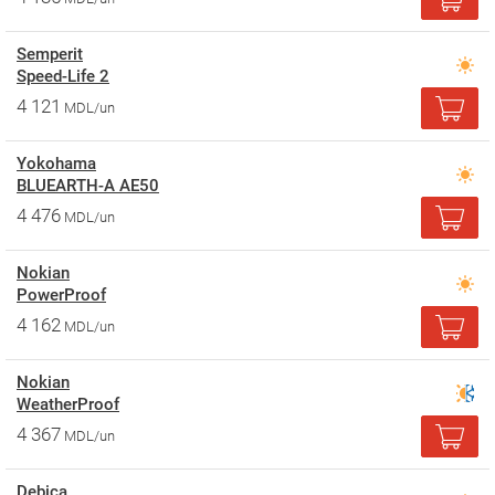
Semperit
Speed-Life 2
4 121
MDL/un
Yokohama
BLUEARTH-A AE50
4 476
MDL/un
Nokian
PowerProof
4 162
MDL/un
Nokian
WeatherProof
4 367
MDL/un
Debica