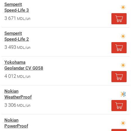
Semperit
Speed-Life 3
3 671
MDL/un
Semperit
Speed-Life 2
3 493
MDL/un
Yokohama
Geolandar CV G058
4 012
MDL/un
Nokian
WeatherProof
3 306
MDL/un
Nokian
PowerProof