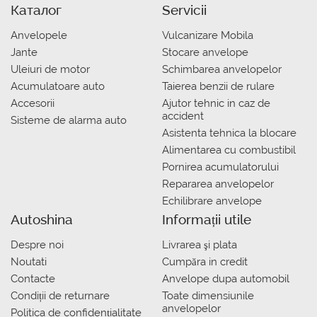
Каталог
Servicii
Anvelopele
Vulcanizare Mobila
Jante
Stocare anvelope
Uleiuri de motor
Schimbarea anvelopelor
Acumulatoare auto
Taierea benzii de rulare
Accesorii
Ajutor tehnic in caz de
accident
Sisteme de alarma auto
Asistenta tehnica la blocare
Alimentarea cu combustibil
Pornirea acumulatorului
Repararea anvelopelor
Echilibrare anvelope
Autoshina
Informații utile
Despre noi
Livrarea şi plata
Noutati
Сumpăra in credit
Contacte
Anvelope dupa automobil
Condiții de returnare
Toate dimensiunile
anvelopelor
Politica de confidențialitate