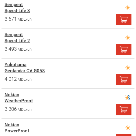
Semperit
Speed-Life 3
3 671
MDL/un
Semperit
Speed-Life 2
3 493
MDL/un
Yokohama
Geolandar CV G058
4 012
MDL/un
Nokian
WeatherProof
3 306
MDL/un
Nokian
PowerProof