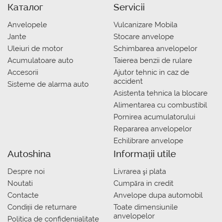
Каталог
Servicii
Anvelopele
Vulcanizare Mobila
Jante
Stocare anvelope
Uleiuri de motor
Schimbarea anvelopelor
Acumulatoare auto
Taierea benzii de rulare
Accesorii
Ajutor tehnic in caz de
accident
Sisteme de alarma auto
Asistenta tehnica la blocare
Alimentarea cu combustibil
Pornirea acumulatorului
Repararea anvelopelor
Echilibrare anvelope
Autoshina
Informații utile
Despre noi
Livrarea şi plata
Noutati
Сumpăra in credit
Contacte
Anvelope dupa automobil
Condiții de returnare
Toate dimensiunile
anvelopelor
Politica de confidențialitate