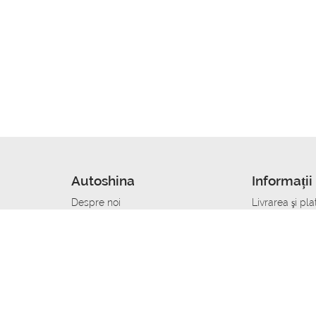
Autoshina
Informații 
Despre noi
Livrarea şi pla
Noutati
Сumpăra in cr
r
Cariera
Anvelope dup
Contacte
Toate dimensi
accident
Condiții de returnare
Livrare anvelo
care
Politica de confidențialitate
Bine sa stii
ibil
A deveni furnizor de anvelope
Program de loi
Vopsitor Auto Job
Manager Achiz