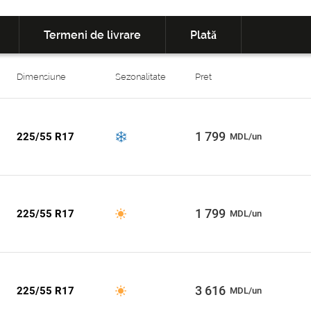
Termeni de livrare
Plată
Dimensiune
Sezonalitate
Pret
1 799
225/55 R17
MDL/un
1 799
225/55 R17
MDL/un
3 616
225/55 R17
MDL/un