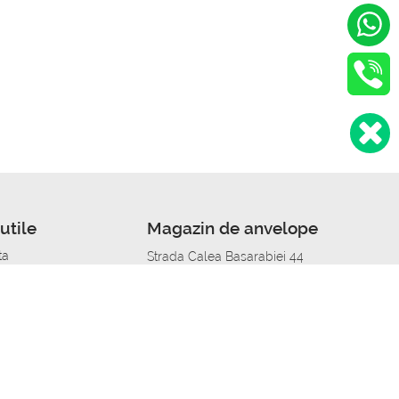
utile
Magazin de anvelope
ta
Strada Calea Basarabiei 44
edit
Service auto in Chisinau
a automobil
unile anvelopelor
Strada Calea Basarabiei 44
pelor în orașe
alitate
Aplicația Autoshina de pe telefon
itii Piese Auto Job