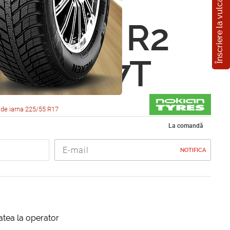
Înscriere la vulcanizare
n
eliitta R2
5 R17 97T
de iarna 225/55 R17
La comandă
NOTIFICA
itatea la operator