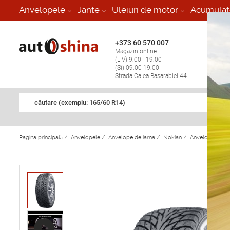
-
Anvelopele
Jante
Uleiuri de motor
Acumulat
+373 60 570 007
+373 
Magazin online
Vulcan
(L-V) 9:00 - 19:00
stop în
(Sî) 09:00-19:00
Strada Calea Basarabiei 44
căutare (exemplu: 165/60 R14)
Pagina principală
/
Anvelopele
/
Anvelope de iarna
/
Nokian
/
Anvelope de ia