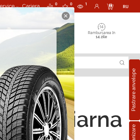
0
0
1
ervice
Cariera
RU
Rambursarea în
14 zile
Pastrare anvelope
ope de iarna