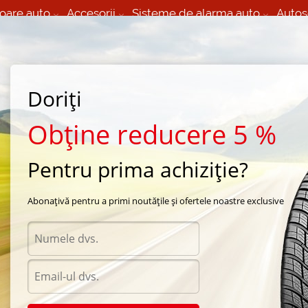
oare auto
Accesorii
Sisteme de alarma auto
Autos
60 066 000
+373 60 608 000
izare Mobila 24/7 non
Service auto in Chisinau
 toate regiunile
(L-V) 9:00 - 19:00
Doriți
(Sî) 09:00-19:00
Strada Calea Basarabiei 44
Obține reducere 5 %
Pentru prima achiziție?
rna Nokian
/
Hakkapeliitta R2
/
Nokian Hakkapeliitta R2 225/55 R17 97T
Abonațivă pentru a primi noutățile și ofertele noastre exclusive
Anvel