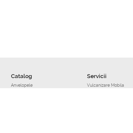
Catalog
Servicii
Anvelopele
Vulcanizare Mobila
Jante
Stocare anvelope
Uleiuri de motor
Schimbarea anvelopelo
Acumulatoare auto
Taierea benzii de rulare
Accesorii
Ajutor tehnic in caz de 
Sisteme de alarma auto
Asistenta tehnica la blo
Alimentarea cu combust
Pornirea acumulatorului