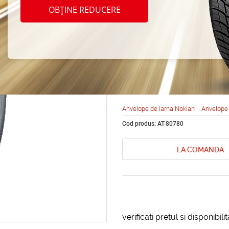
Nokia
OBȚINE REDUCERE
Hakkap
225/5
Anvelope de iarna Nokian
Anvelope 
Cod produs: AT-80780
LA COMANDA
verificati pretul si disponibil