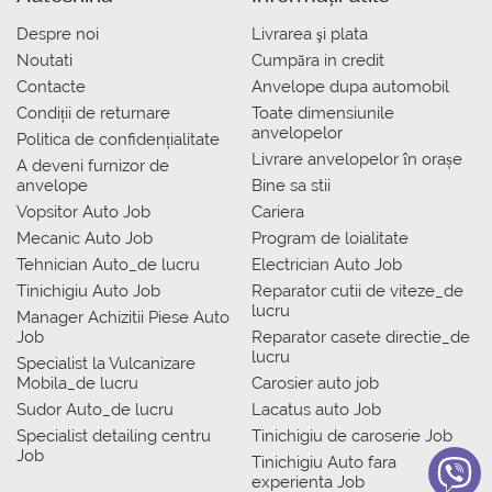
Despre noi
Livrarea şi plata
Noutati
Сumpăra in credit
Contacte
Anvelope dupa automobil
Condiții de returnare
Toate dimensiunile
anvelopelor
Politica de confidențialitate
Livrare anvelopelor în orașe
A deveni furnizor de
anvelope
Bine sa stii
Vopsitor Auto Job
Cariera
Mecanic Auto Job
Program de loialitate
Tehnician Auto_de lucru
Electrician Auto Job
Tinichigiu Auto Job
Reparator cutii de viteze_de
lucru
Manager Achizitii Piese Auto
Job
Reparator casete directie_de
lucru
Specialist la Vulcanizare
Mobila_de lucru
Carosier auto job
Sudor Auto_de lucru
Lacatus auto Job
Specialist detailing centru
Tinichigiu de caroserie Job
Job
Tinichigiu Auto fara
experienta Job