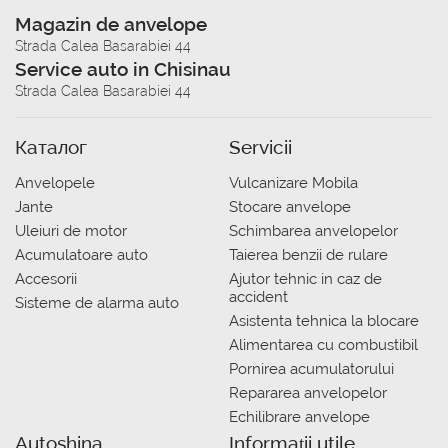
Magazin de anvelope
Strada Calea Basarabiei 44
Service auto in Chisinau
Strada Calea Basarabiei 44
Каталог
Servicii
Anvelopele
Vulcanizare Mobila
Jante
Stocare anvelope
Uleiuri de motor
Schimbarea anvelopelor
Acumulatoare auto
Taierea benzii de rulare
Accesorii
Ajutor tehnic in caz de
accident
Sisteme de alarma auto
Asistenta tehnica la blocare
Alimentarea cu combustibil
Pornirea acumulatorului
Repararea anvelopelor
Echilibrare anvelope
Autoshina
Informații utile