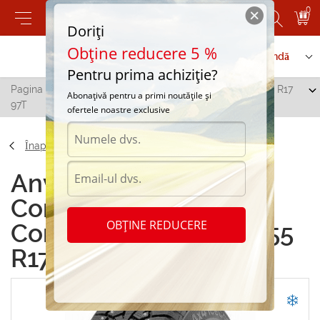
0
Doriți
Obține reducere 5 %
Contactați-ne
Serviciu de comandă
Pentru prima achiziție?
Pagina principală
/
Continental ContiIceContact 225/55 R17
Abonațivă pentru a primi noutățile și
97T
ofertele noastre exclusive
Înapoi
Anvelope de iarna
Continental
OBȚINE REDUCERE
ContiIceContact 225/55
R17 97T