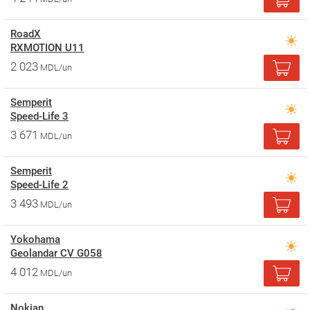
RoadX
RXMOTION U11
2 023
MDL/un
Semperit
Speed-Life 3
3 671
MDL/un
Semperit
Speed-Life 2
3 493
MDL/un
Yokohama
Geolandar CV G058
4 012
MDL/un
Nokian