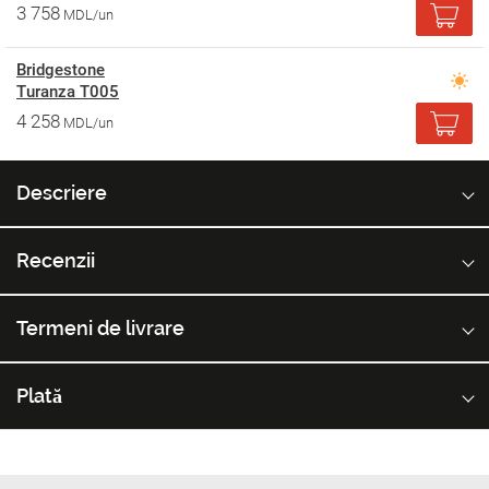
3 758
MDL/un
Bridgestone
Turanza T005
4 258
MDL/un
Descriere
Recenzii
Termeni de livrare
Plată