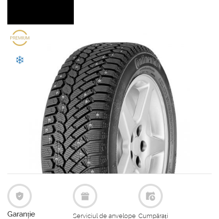
Garanție
Serviciul de anvelope
Cumpărați