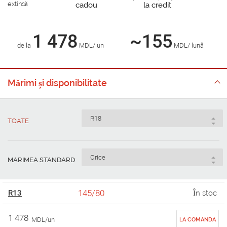
extinsă
cadou
la credit
1 478
~155
de la
MDL/ un
MDL/ lună
Mărimi și disponibilitate
TOATE
MARIMEA STANDARD
145/80
R13
În stoc
1 478
MDL/un
LA COMANDA