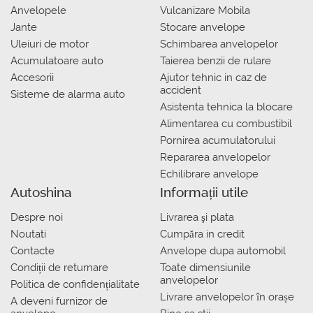
Anvelopele
Vulcanizare Mobila
Jante
Stocare anvelope
Uleiuri de motor
Schimbarea anvelopelor
Acumulatoare auto
Taierea benzii de rulare
Accesorii
Ajutor tehnic in caz de
accident
Sisteme de alarma auto
Asistenta tehnica la blocare
Alimentarea cu combustibil
Pornirea acumulatorului
Repararea anvelopelor
Echilibrare anvelope
Autoshina
Informații utile
Despre noi
Livrarea şi plata
Noutati
Сumpăra in credit
Contacte
Anvelope dupa automobil
Condiții de returnare
Toate dimensiunile
anvelopelor
Politica de confidențialitate
Livrare anvelopelor în orașe
A deveni furnizor de