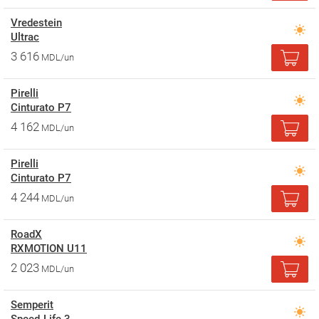
Vredestein
Ultrac
3 616
MDL/un
Pirelli
Cinturato P7
4 162
MDL/un
Pirelli
Cinturato P7
4 244
MDL/un
RoadX
RXMOTION U11
2 023
MDL/un
Semperit