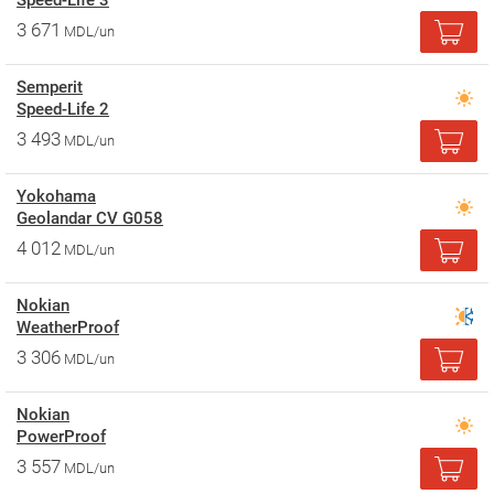
Speed-Life 3
3 671
MDL/un
Semperit
Speed-Life 2
3 493
MDL/un
Yokohama
Geolandar CV G058
4 012
MDL/un
Nokian
WeatherProof
3 306
MDL/un
Nokian
PowerProof
3 557
MDL/un