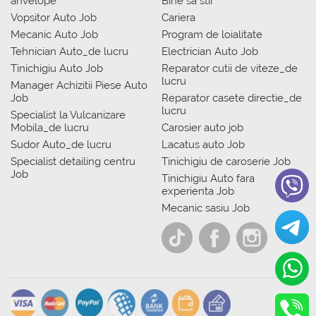
anvelope
Bine sa stii
Vopsitor Auto Job
Cariera
Mecanic Auto Job
Program de loialitate
Tehnician Auto_de lucru
Electrician Auto Job
Tinichigiu Auto Job
Reparator cutii de viteze_de
lucru
Manager Achizitii Piese Auto
Job
Reparator casete directie_de
lucru
Specialist la Vulcanizare
Mobila_de lucru
Carosier auto job
Sudor Auto_de lucru
Lacatus auto Job
Specialist detailing centru
Tinichigiu de caroserie Job
Job
Tinichigiu Auto fara
experienta Job
Mecanic sasiu Job