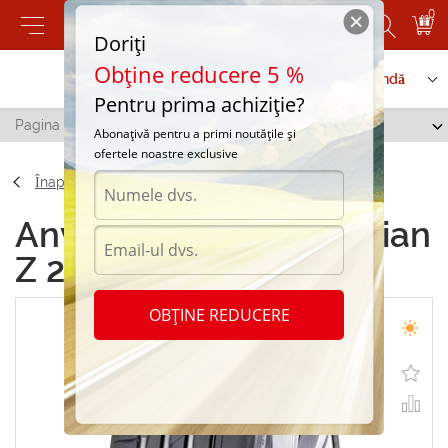
0
Doriți
Obține reducere 5 %
Contactați-ne
Serviciu de comandă
Pentru prima achiziție?
Pagina principală
/
Nokian Z 225/55 R17 101W
Abonațivă pentru a primi noutățile și
ofertele noastre exclusive
Înapoi
Anvelope de vara Nokian
Z 225/55 R17 101W
OBȚINE REDUCERE