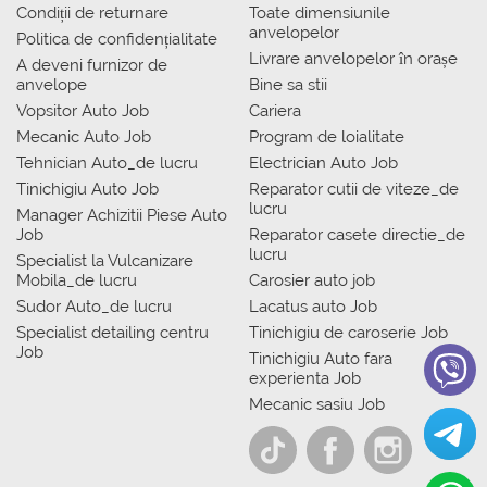
Condiții de returnare
Toate dimensiunile
anvelopelor
Politica de confidențialitate
Livrare anvelopelor în orașe
A deveni furnizor de
anvelope
Bine sa stii
Vopsitor Auto Job
Cariera
Mecanic Auto Job
Program de loialitate
Tehnician Auto_de lucru
Electrician Auto Job
Tinichigiu Auto Job
Reparator cutii de viteze_de
lucru
Manager Achizitii Piese Auto
Job
Reparator casete directie_de
lucru
Specialist la Vulcanizare
Mobila_de lucru
Carosier auto job
Sudor Auto_de lucru
Lacatus auto Job
Specialist detailing centru
Tinichigiu de caroserie Job
Job
Tinichigiu Auto fara
experienta Job
Mecanic sasiu Job