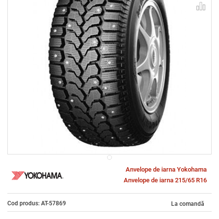
Anvelope de iarna Yokohama
Anvelope de iarna 215/65 R16
Cod produs: AT-57869
La comandă