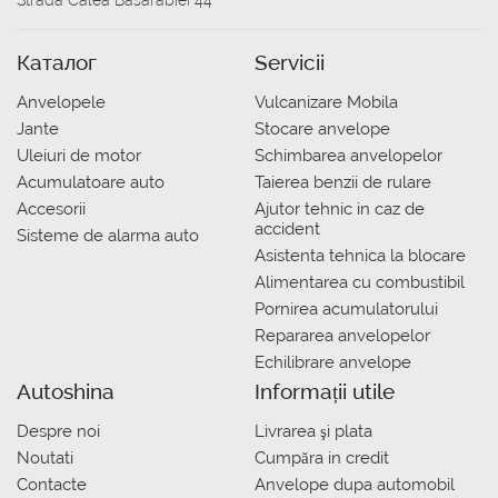
Strada Calea Basarabiei 44
Каталог
Servicii
Anvelopele
Vulcanizare Mobila
Jante
Stocare anvelope
Uleiuri de motor
Schimbarea anvelopelor
Acumulatoare auto
Taierea benzii de rulare
Accesorii
Ajutor tehnic in caz de
accident
Sisteme de alarma auto
Asistenta tehnica la blocare
Alimentarea cu combustibil
Pornirea acumulatorului
Repararea anvelopelor
Echilibrare anvelope
Autoshina
Informații utile
Despre noi
Livrarea şi plata
Noutati
Сumpăra in credit
Contacte
Anvelope dupa automobil