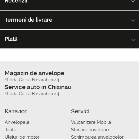
Recenzii
Termeni de livrare
Plată
Magazin de anvelope
Strada Calea Basarabiei 44
Service auto in Chisinau
Strada Calea Basarabiei 44
Каталог
Servicii
Anvelopele
Vulcanizare Mobila
Jante
Stocare anvelope
Uleiuri de motor
Schimbarea anvelopelor