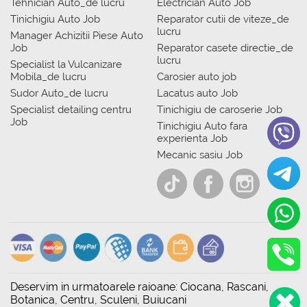
Tehnician Auto_de lucru
Electrician Auto Job
Tinichigiu Auto Job
Reparator cutii de viteze_de
lucru
Manager Achizitii Piese Auto
Job
Reparator casete directie_de
lucru
Specialist la Vulcanizare
Mobila_de lucru
Carosier auto job
Sudor Auto_de lucru
Lacatus auto Job
Specialist detailing centru
Tinichigiu de caroserie Job
Job
Tinichigiu Auto fara
experienta Job
Mecanic sasiu Job
Deservim in urmatoarele raioane: Ciocana, Rascani,
Botanica, Centru, Sculeni, Buiucani