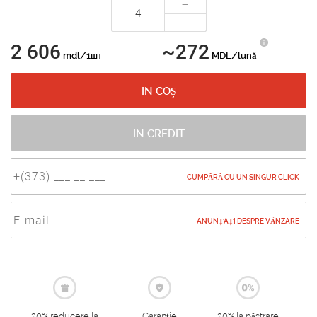
+
-
2 606
~272
mdl/1шт
MDL/lună
IN COȘ
IN CREDIT
CUMPĂRĂ CU UN SINGUR CLICK
ANUNȚAȚI DESPRE VÂNZARE
20% reducere la
Garanție
20% la păstrare