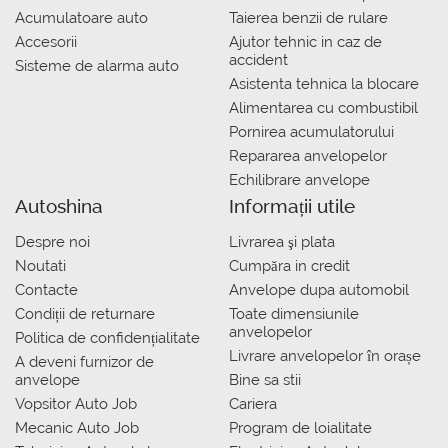
Acumulatoare auto
Taierea benzii de rulare
Accesorii
Ajutor tehnic in caz de
accident
Sisteme de alarma auto
Asistenta tehnica la blocare
Alimentarea cu combustibil
Pornirea acumulatorului
Repararea anvelopelor
Echilibrare anvelope
Autoshina
Informații utile
Despre noi
Livrarea şi plata
Noutati
Сumpăra in credit
Contacte
Anvelope dupa automobil
Condiții de returnare
Toate dimensiunile
anvelopelor
Politica de confidențialitate
Livrare anvelopelor în orașe
A deveni furnizor de
anvelope
Bine sa stii
Vopsitor Auto Job
Cariera
Mecanic Auto Job
Program de loialitate