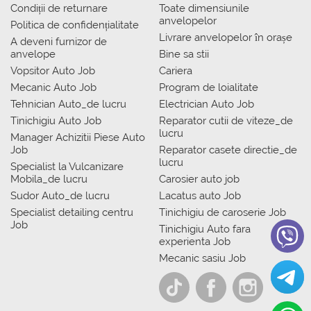
Condiții de returnare
Toate dimensiunile
anvelopelor
Politica de confidențialitate
Livrare anvelopelor în orașe
A deveni furnizor de
anvelope
Bine sa stii
Vopsitor Auto Job
Cariera
Mecanic Auto Job
Program de loialitate
Tehnician Auto_de lucru
Electrician Auto Job
Tinichigiu Auto Job
Reparator cutii de viteze_de
lucru
Manager Achizitii Piese Auto
Job
Reparator casete directie_de
lucru
Specialist la Vulcanizare
Mobila_de lucru
Carosier auto job
Sudor Auto_de lucru
Lacatus auto Job
Specialist detailing centru
Tinichigiu de caroserie Job
Job
Tinichigiu Auto fara
experienta Job
Mecanic sasiu Job