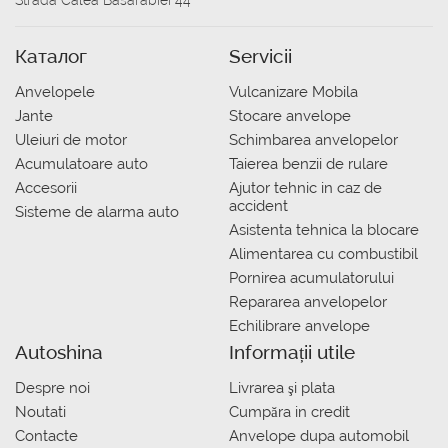
Strada Calea Basarabiei 44
Каталог
Servicii
Anvelopele
Vulcanizare Mobila
Jante
Stocare anvelope
Uleiuri de motor
Schimbarea anvelopelor
Acumulatoare auto
Taierea benzii de rulare
Accesorii
Ajutor tehnic in caz de
accident
Sisteme de alarma auto
Asistenta tehnica la blocare
Alimentarea cu combustibil
Pornirea acumulatorului
Repararea anvelopelor
Echilibrare anvelope
Autoshina
Informații utile
Despre noi
Livrarea şi plata
Noutati
Сumpăra in credit
Contacte
Anvelope dupa automobil