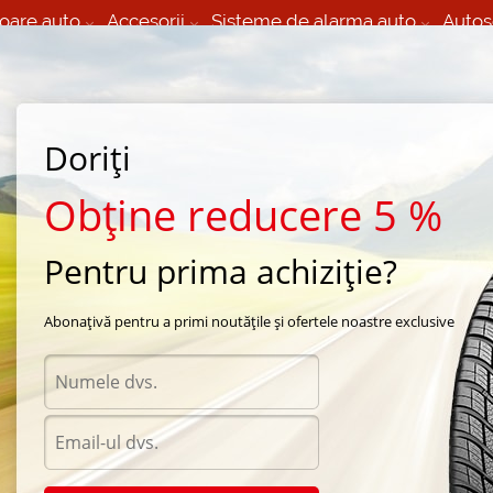
oare auto
Accesorii
Sisteme de alarma auto
Autos
60 066 000
+373 60 608 000
izare Mobila 24/7 non
Service auto in Chisinau
 toate regiunile
(L-V) 9:00 - 19:00
Doriți
(Sî) 09:00-19:00
Strada Calea Basarabiei 44
Obține reducere 5 %
Pentru prima achiziție?
e iarna Yokohama
/
IceGUARD IG30
/
Yokohama IceGUARD IG30 215/65 R16 102T
Abonațivă pentru a primi noutățile și ofertele noastre exclusive
Anvel