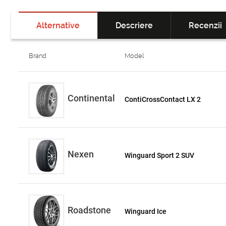
Alternative
Descriere
Recenzii
Brand
Model
Continental
ContiCrossContact LX 2
Nexen
Winguard Sport 2 SUV
Roadstone
Winguard Ice