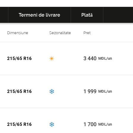
Termeni de livrare
Plată
Dimensiune
Sezonalitate
Pret
3 440
215/65 R16
MDL/un
1 999
215/65 R16
MDL/un
1 700
215/65 R16
MDL/un