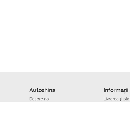
Autoshina
Informații 
Despre noi
Livrarea şi pla
Noutati
Сumpăra in cr
r
Cariera
Anvelope dup
Contacte
Toate dimensi
accident
Condiții de returnare
Livrare anvelo