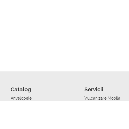
Catalog
Servicii
Anvelopele
Vulcanizare Mobila
Jante
Stocare anvelope
Uleiuri de motor
Schimbarea anvelopelo
Acumulatoare auto
Taierea benzii de rulare
Accesorii
Ajutor tehnic in caz de 