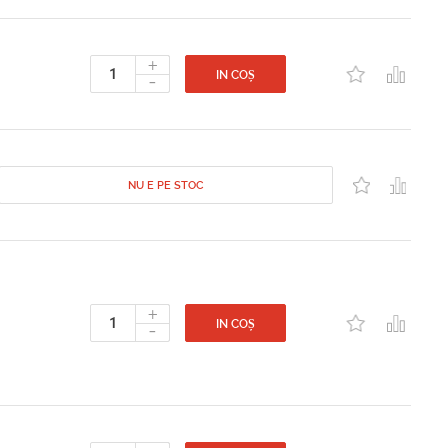
+
-
IN COȘ
NU E PE STOC
+
-
IN COȘ