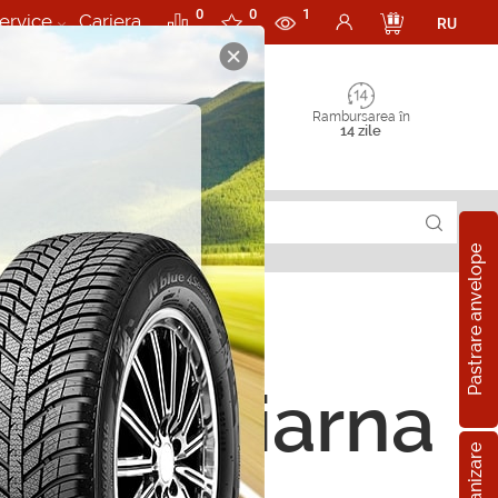
0
0
1
ervice
Cariera
RU
Rambursarea în
14 zile
Pastrare anvelope
ope de iarna