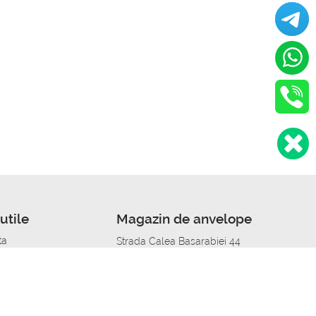
utile
Magazin de anvelope
ta
Strada Calea Basarabiei 44
edit
Service auto in Chisinau
a automobil
unile anvelopelor
Strada Calea Basarabiei 44
pelor în orașe