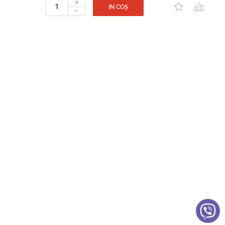
+
-
IN COȘ