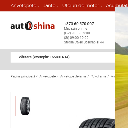
-
Anvelopele
Jante
Uleiuri de motor
Acumulat
+373 60 570 007
+373 
Magazin online
Vulcan
(L-V) 9:00 - 19:00
stop în
(Sî) 09:00-19:00
Strada Calea Basarabiei 44
căutare (exemplu: 165/60 R14)
Pagina principală
/
Anvelopele
/
Anvelope de iarna
/
Yokohama
/
Anvelope d