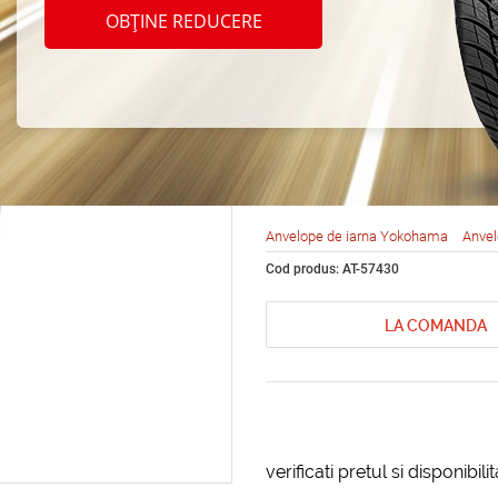
Yoko
OBȚINE REDUCERE
IceGU
215/6
Anvelope de iarna Yokohama
Anvel
Cod produs: AT-57430
LA COMANDA
verificati pretul si disponibil