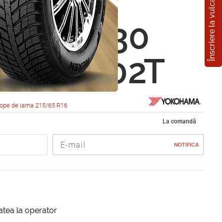
Înscriere la vulcanizare
hama
ARD IG30
5 R16 102T
ope de iarna 215/65 R16
La comandă
NOTIFICA
itatea la operator