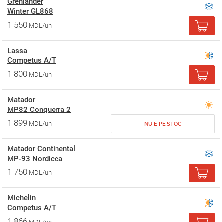
Grenlander
Winter GL868
1 550
MDL/un
Lassa
Competus A/T
1 800
MDL/un
Matador
MP82 Conquerra 2
1 899
MDL/un
NU E PE STOC
Matador Continental
MP-93 Nordicca
1 750
MDL/un
Michelin
Competus A/T
1 866
MDL/un