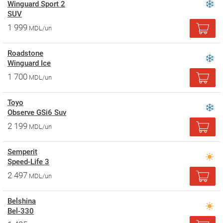
Winguard Sport 2
SUV
1 999
MDL/un
Roadstone
Winguard Ice
1 700
MDL/un
Toyo
Observe GSi6 Suv
2 199
MDL/un
Semperit
Speed-Life 3
2 497
MDL/un
Belshina
Bel-330