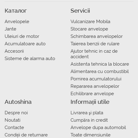
Каталог
Servicii
Anvelopele
Vulcanizare Mobila
Jante
Stocare anvelope
Uleiuri de motor
Schimbarea anvelopelor
Acumulatoare auto
Taierea benzii de rulare
Accesorii
Ajutor tehnic in caz de
accident
Sisteme de alarma auto
Asistenta tehnica la blocare
Alimentarea cu combustibil
Pornirea acumulatorului
Repararea anvelopelor
Echilibrare anvelope
Autoshina
Informații utile
Despre noi
Livrarea şi plata
Noutati
Сumpăra in credit
Contacte
Anvelope dupa automobil
Condiții de returnare
Toate dimensiunile