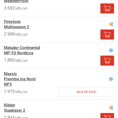
WeatherProof
3 632
MDL/un
Firestone
Multiseason 2
2 949
MDL/un
Matador Continental
MP-93 Nordicca
1 895
MDL/un
Maxxis
Premitra Ice Nord
NP5
1 975
MDL/un
NU E PE STOC
Kleber
Quadraxer 2
2 844
MDL/un