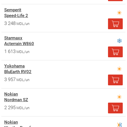
Semperit
Speed-Life 2
3 248
MDL/un
Starmaxx
Acterrain W860
1 613
MDL/un
Yokohama
BluEarth RV02
3 957
MDL/un
Nokian
Nordman SZ
2 295
MDL/un
Nokian