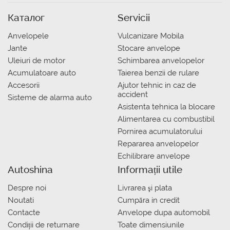
Каталог
Servicii
Anvelopele
Vulcanizare Mobila
Jante
Stocare anvelope
Uleiuri de motor
Schimbarea anvelopelor
Acumulatoare auto
Taierea benzii de rulare
Accesorii
Ajutor tehnic in caz de
accident
Sisteme de alarma auto
Asistenta tehnica la blocare
Alimentarea cu combustibil
Pornirea acumulatorului
Repararea anvelopelor
Echilibrare anvelope
Autoshina
Informații utile
Despre noi
Livrarea şi plata
Noutati
Сumpăra in credit
Contacte
Anvelope dupa automobil
Condiții de returnare
Toate dimensiunile