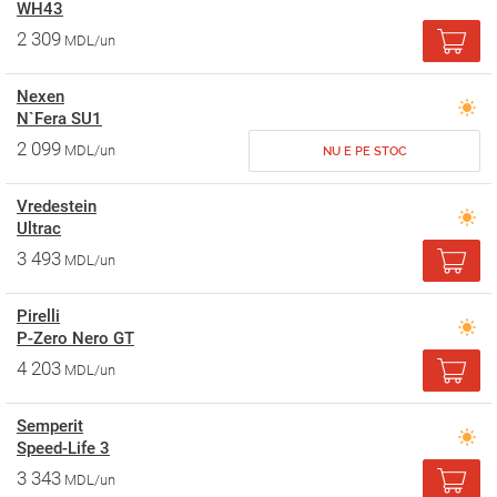
WH43
2 309
MDL/un
Nexen
N`Fera SU1
2 099
MDL/un
NU E PE STOC
Vredestein
Ultrac
3 493
MDL/un
Pirelli
P-Zero Nero GT
4 203
MDL/un
Semperit
Speed-Life 3
3 343
MDL/un