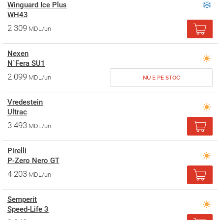
Winguard Ice Plus
WH43
2 309
MDL/un
Nexen
N`Fera SU1
2 099
MDL/un
NU E PE STOC
Vredestein
Ultrac
3 493
MDL/un
Pirelli
P-Zero Nero GT
4 203
MDL/un
Semperit
Speed-Life 3