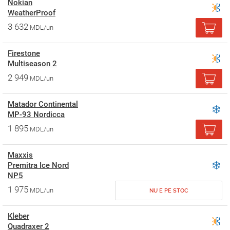
Nokian
WeatherProof
3 632
MDL/un
Firestone
Multiseason 2
2 949
MDL/un
Matador Continental
MP-93 Nordicca
1 895
MDL/un
Maxxis
Premitra Ice Nord
NP5
1 975
MDL/un
NU E PE STOC
Kleber
Quadraxer 2