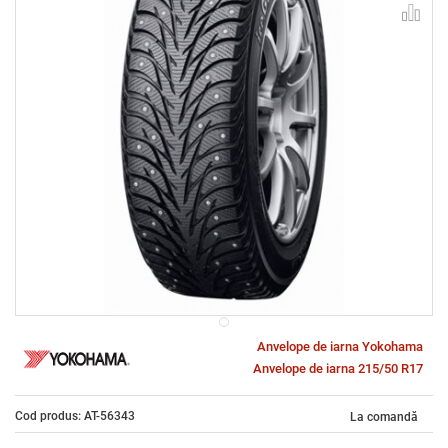
Anvelope de iarna Yokohama
Anvelope de iarna 215/50 R17
Cod produs: AT-56343
La comandă