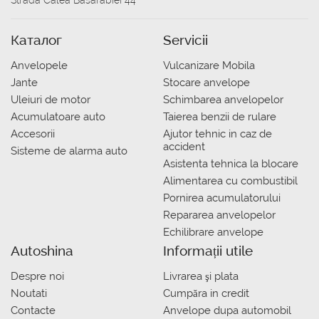
Strada Calea Basarabiei 44
Каталог
Servicii
Anvelopele
Vulcanizare Mobila
Jante
Stocare anvelope
Uleiuri de motor
Schimbarea anvelopelor
Acumulatoare auto
Taierea benzii de rulare
Accesorii
Ajutor tehnic in caz de
accident
Sisteme de alarma auto
Asistenta tehnica la blocare
Alimentarea cu combustibil
Pornirea acumulatorului
Repararea anvelopelor
Echilibrare anvelope
Autoshina
Informații utile
Despre noi
Livrarea şi plata
Noutati
Сumpăra in credit
Contacte
Anvelope dupa automobil