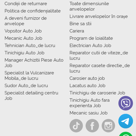
Condiții de returnare
Toate dimensiunile
anvelopelor
Politica de confidențialitate
Livrare anvelopelor în orașe
A deveni furnizor de
anvelope
Bine sa stii
Vopsitor Auto Job
Cariera
Mecanic Auto Job
Program de loialitate
Tehnician Auto_de lucru
Electrician Auto Job
Tinichigiu Auto Job
Reparator cutii de viteze_de
lucru
Manager Achizitii Piese Auto
Job
Reparator casete directie_de
lucru
Specialist la Vulcanizare
Mobila_de lucru
Carosier auto job
Sudor Auto_de lucru
Lacatus auto Job
Specialist detailing centru
Tinichigiu de caroserie Job
Job
Tinichigiu Auto fara
experienta Job
Mecanic sasiu Job