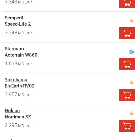
3 343
MDL/un
Semperit
Speed-Life 2
3 248
MDL/un
Starmaxx
Acterrain W860
1 613
MDL/un
Yokohama
BluEarth RV02
3 957
MDL/un
Nokian
Nordman SZ
2 295
MDL/un