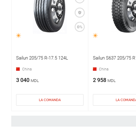
Sailun 205/75 R-17.5 124L
Sailun S637 205/75 R
China
China
3 040
2 958
MDL
MDL
LA COMANDA
LA COMAND