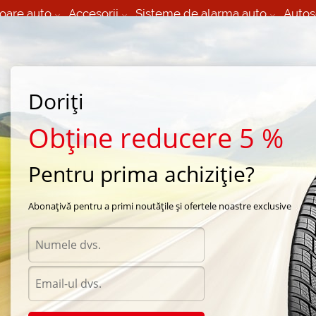
oare auto
Accesorii
Sisteme de alarma auto
Autos
60 066 000
+373 60 608 000
izare Mobila 24/7 non
Service auto in Chisinau
 toate regiunile
(L-V) 9:00 - 19:00
(Sî) 09:00-19:00
Strada Calea Basarabiei 44
Doriți
Obține reducere 5 %
Pentru prima achiziție?
pa automobil
Abonațivă pentru a primi noutățile și ofertele noastre exclusive
Diametru
Selecteaza
6
/
185
a