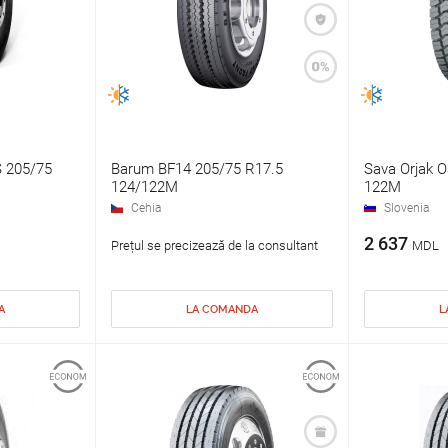
 205/75
Barum BF14 205/75 R17.5
Sava Orjak O
124/122M
122M
Cehia
Slovenia
2 637
Prețul se precizează de la consultant
MDL
A
LA COMANDA
L