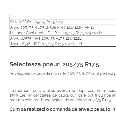
Sailun SDR1 205/75 R17.5 124L
Jinyu 205/75 R 17.5 JF568 MRT 124/122M PR 14
Matador Continental D HR-4 205/75 R17.5 124/122M
Jinyu JD575 MRT 205/75 R17.5 124/122L
Jinyu JF518 MRT 205/75 R17.5 124/122M
Selecteaza pneuri 205/75 R17.5.
Anvelopele ce poseda marimile 205/75 R17.5 sunt perfect po
La moment, pe site-ul autoshina.md, dupa parametrii indica
1399 Lei, iar cantitatea de cauciucuri care pot fi cumpar
prezinta cele mai bune opțiuni de anvelope 205/75 R17.5.
Cum sa realizezi o comanda de anvelope auto in