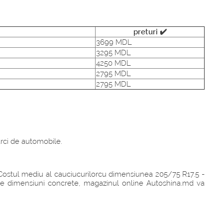
preturi ✔️
3699 MDL
3295 MDL
4250 MDL
2795 MDL
2795 MDL
rci de automobile.
 Costul mediu al cauciucurilorcu dimensiunea 205/75 R17.5 -
este dimensiuni concrete, magazinul online Autoshina.md va