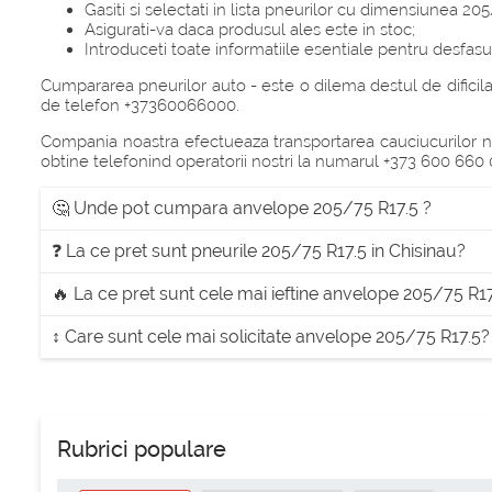
Gasiti si selectati in lista pneurilor cu dimensiunea 205
Asigurati-va daca produsul ales este in stoc;
Introduceti toate informatiile esentiale pentru desfasur
Cumpararea pneurilor auto - este o dilema destul de dificila. 
de telefon +37360066000.
Compania noastra efectueaza transportarea cauciucurilor nec
obtine telefonind operatorii nostri la numarul +373 600 660 
🤔 Unde pot cumpara anvelope 205/75 R17.5 ?
❓ La ce pret sunt pneurile 205/75 R17.5 in Chisinau?
🔥 La ce pret sunt cele mai ieftine anvelope 205/75 R1
↕ Care sunt cele mai solicitate anvelope 205/75 R17.5?
Rubrici populare