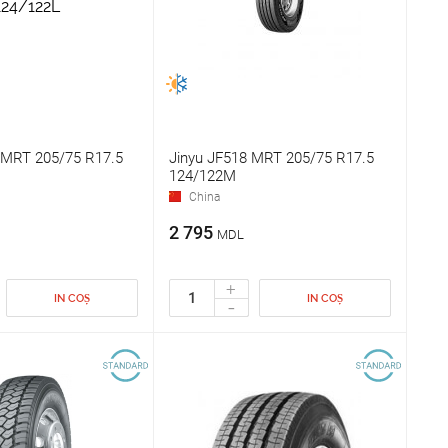
 MRT 205/75 R17.5
Jinyu JF518 MRT 205/75 R17.5
124/122M
China
2 795
MDL
+
IN COȘ
IN COȘ
-