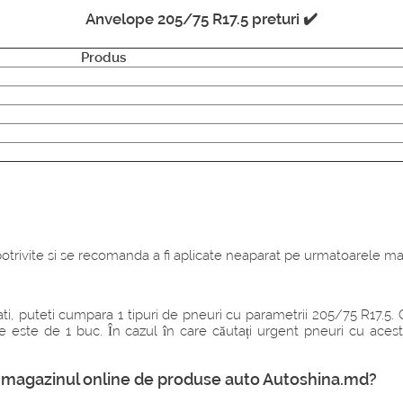
Anvelope 205/75 R17.5 preturi ✔️
Produs
trivite si se recomanda a fi aplicate neaparat pe urmatoarele ma
ti, puteti cumpara 1 tipuri de pneuri cu parametrii 205/75 R17.5.
ate este de 1 buc. În cazul în care căutați urgent pneuri cu ac
 magazinul online de produse auto Autoshina.md?