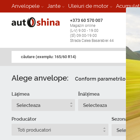
Anvelopele
Jante
Uleiuri de motor
Acumulat
+373 60 570 007
+373 
Magazin online
Vulcan
(L-V) 9:00 - 19:00
stop în
(Sî) 09:00-19:00
Strada Calea Basarabiei 44
căutare (exemplu: 165/60 R14)
Alege anvelope:
Conform parametrilor
Du
Lăţimea
Înălțimea
Selecteaza
Selecteaza
Producător
Sezonalitate
Toti producatori
Selecteaz