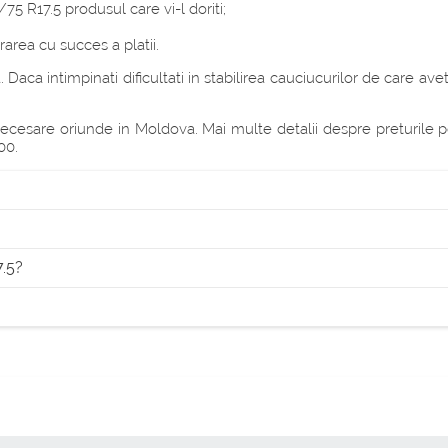
/75 R17.5 produsul care vi-l doriti;
area cu succes a platii.
Daca intimpinati dificultati in stabilirea cauciucurilor de care ave
esare oriunde in Moldova. Mai multe detalii despre preturile pentr
00.
7.5?