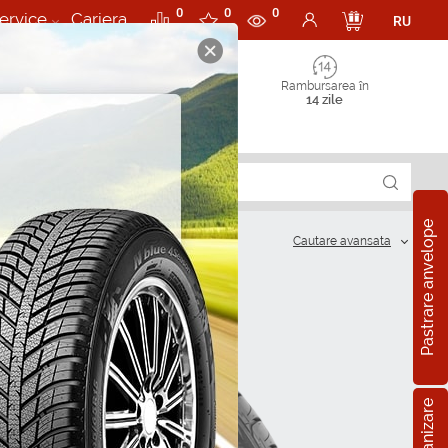
0
0
0
ervice
Cariera
RU
Rambursarea în
14 zile
Pastrare anvelope
Cautare аvansata
?
R15
5