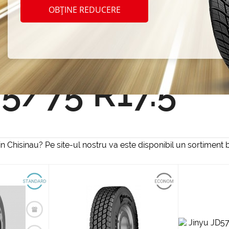
OBȚINE REDUCERE
Resetează filtrul
5/75 R17.5
Chisinau? Pe site-ul nostru va este disponibil un sortiment b