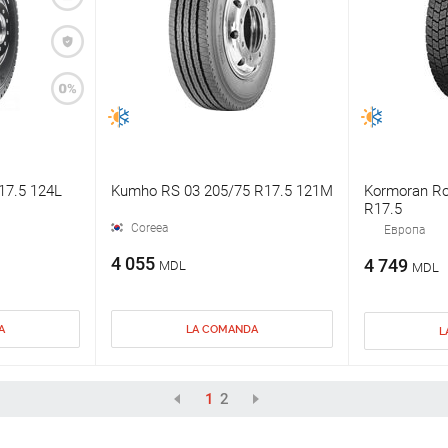
17.5 124L
Kumho RS 03 205/75 R17.5 121M
Kormoran Ro
R17.5
Coreea
Европа
4 055
4 749
MDL
MDL
A
LA COMANDA
L
1
2