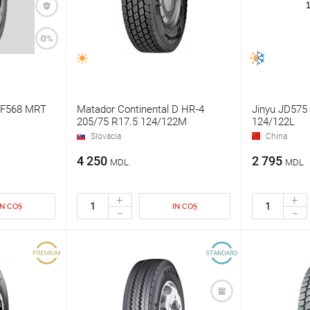
 JF568 MRT
Matador Continental D HR-4
Jinyu JD575
205/75 R17.5 124/122M
124/122L
Slovacia
China
4 250
2 795
MDL
MDL
+
+
IN COȘ
IN COȘ
-
-