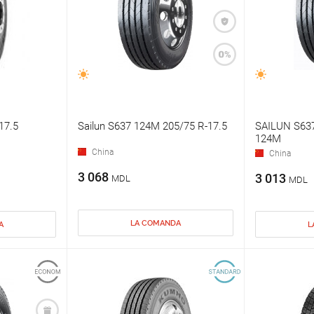
17.5
Sailun S637 124M 205/75 R-17.5
SAILUN S637
124M
China
China
3 068
3 013
MDL
MDL
LA COMANDA
A
L