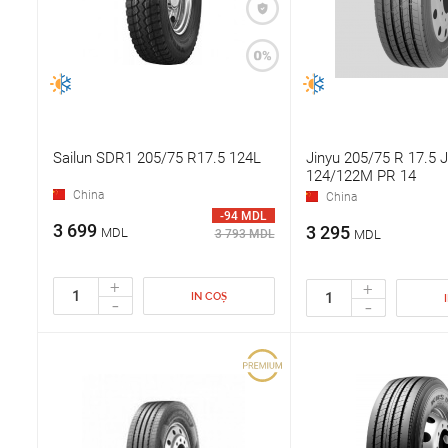
Sailun SDR1 205/75 R17.5 124L
Jinyu 205/75 R 17.5
124/122M PR 14
China
China
-94 MDL
3 699
3 295
MDL
3 793 MDL
MDL
+
+
IN COȘ
-
-