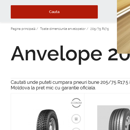
Cauta
Pagina principală
/
Toate dimensiunile anvelopelor
/
205/75 R17.5
Anvelope 20
Cautati unde puteti cumpara pneuri bune 205/75 R17.5 in 
Moldova la pret mic cu garantie oficiala.