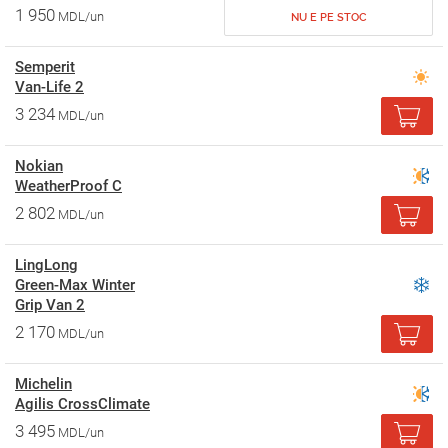
1 950
MDL/un
NU E PE STOC
Semperit
Van-Life 2
3 234
MDL/un
Nokian
WeatherProof C
2 802
MDL/un
LingLong
Green-Max Winter
Grip Van 2
2 170
MDL/un
Michelin
Agilis CrossClimate
3 495
MDL/un