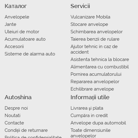
Каталог
Servicii
Anvelopele
Vulcanizare Mobila
Jante
Stocare anvelope
Uleiuri de motor
Schimbarea anvelopelor
Acumulatoare auto
Taierea benzii de rulare
Accesorii
Ajutor tehnic in caz de
accident
Sisteme de alarma auto
Asistenta tehnica la blocare
Alimentarea cu combustibil
Pornirea acumulatorului
Repararea anvelopelor
Echilibrare anvelope
Autoshina
Informații utile
Despre noi
Livrarea şi plata
Noutati
Сumpăra in credit
Contacte
Anvelope dupa automobil
Condiții de returnare
Toate dimensiunile
anvelopelor
Politica de confidențialitate