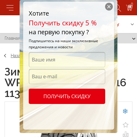
0
Хотите
Получить скидку 5 %
Позвонить
Заказать услугу
на первую покупку ?
Главная
/
Nokian WR C Cargo 205/75 R16 113S
Подпишитесь на наши эксклюзивные
предложения и новости
Назад
Зимние шины Nokian
WR C Cargo 205/75 R16
113S
ПОЛУЧИТЬ СКИДКУ