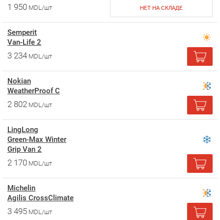
1 950
MDL/шт
НЕТ НА СКЛАДЕ
Semperit
Van-Life 2
3 234
MDL/шт
Nokian
WeatherProof C
2 802
MDL/шт
LingLong
Green-Max Winter
Grip Van 2
2 170
MDL/шт
Michelin
Agilis CrossClimate
3 495
MDL/шт