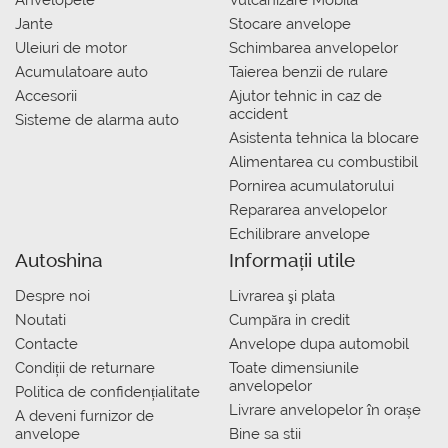
Anvelopele
Vulcanizare Mobila
Jante
Stocare anvelope
Uleiuri de motor
Schimbarea anvelopelor
Acumulatoare auto
Taierea benzii de rulare
Accesorii
Ajutor tehnic in caz de
accident
Sisteme de alarma auto
Asistenta tehnica la blocare
Alimentarea cu combustibil
Pornirea acumulatorului
Repararea anvelopelor
Echilibrare anvelope
Autoshina
Informații utile
Despre noi
Livrarea şi plata
Noutati
Сumpăra in credit
Contacte
Anvelope dupa automobil
Condiții de returnare
Toate dimensiunile
anvelopelor
Politica de confidențialitate
Livrare anvelopelor în orașe
A deveni furnizor de
anvelope
Bine sa stii