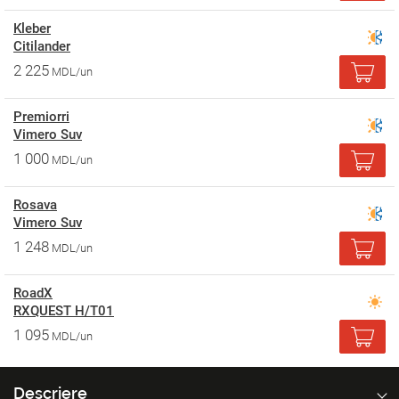
Kleber
Citilander
2 225
MDL/un
Premiorri
Vimero Suv
1 000
MDL/un
Rosava
Vimero Suv
1 248
MDL/un
RoadX
RXQUEST H/T01
1 095
MDL/un
Descriere