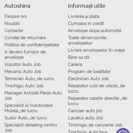
Autoshina
Informații utile
Despre noi
Livrarea şi plata
Noutati
Сumpăra in credit
Contacte
Anvelope dupa automobil
Condiții de returnare
Toate dimensiunile
anvelopelor
Politica de confidențialitate
Livrare anvelopelor în orașe
A deveni furnizor de
anvelope
Bine sa stii
Vopsitor Auto Job
Cariera
Mecanic Auto Job
Program de loialitate
Tehnician Auto_de lucru
Electrician Auto Job
Tinichigiu Auto Job
Reparator cutii de viteze_de
lucru
Manager Achizitii Piese Auto
Job
Reparator casete directie_de
lucru
Specialist la Vulcanizare
Mobila_de lucru
Carosier auto job
Sudor Auto_de lucru
Lacatus auto Job
Specialist detailing centru
Tinichigiu de caroserie Job
Job
Tinichigiu Auto fara