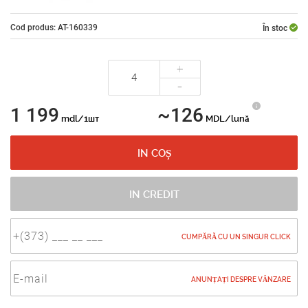
Cod produs: AT-160339
În stoc
+
-
1 199
~126
mdl/1шт
MDL/lună
IN COȘ
IN CREDIT
CUMPĂRĂ CU UN SINGUR CLICK
ANUNȚAȚI DESPRE VÂNZARE