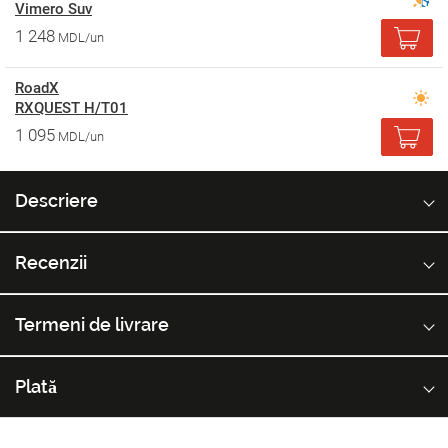
Vimero Suv
1 248
MDL/un
RoadX
RXQUEST H/T01
1 095
MDL/un
Descriere
Recenzii
Termeni de livrare
Plată