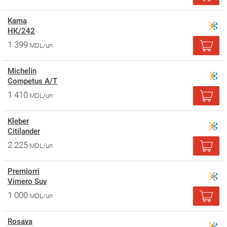
Kama
НК/242
1 399
MDL/un
Michelin
Competus A/T
1 410
MDL/un
Kleber
Citilander
2 225
MDL/un
Premiorri
Vimero Suv
1 000
MDL/un
Rosava