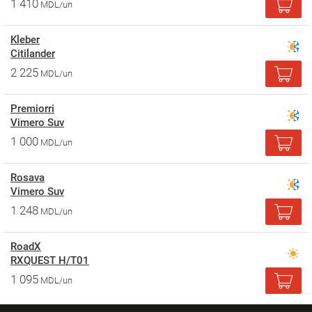
1 410
MDL/un
Kleber
Citilander
2 225
MDL/un
Premiorri
Vimero Suv
1 000
MDL/un
Rosava
Vimero Suv
1 248
MDL/un
RoadX
RXQUEST H/T01
1 095
MDL/un