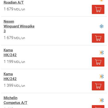
Roadian A/T
1 679
MDL/un
Nexen
Winguard Winspike
3
1 679
MDL/un
Kama
НК/242
1 199
MDL/un
Kama
НК/242
1 399
MDL/un
Michelin
Competus A/T