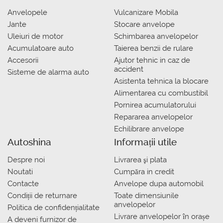
Anvelopele
Vulcanizare Mobila
Jante
Stocare anvelope
Uleiuri de motor
Schimbarea anvelopelor
Acumulatoare auto
Taierea benzii de rulare
Accesorii
Ajutor tehnic in caz de
accident
Sisteme de alarma auto
Asistenta tehnica la blocare
Alimentarea cu combustibil
Pornirea acumulatorului
Repararea anvelopelor
Echilibrare anvelope
Autoshina
Informații utile
Despre noi
Livrarea şi plata
Noutati
Сumpăra in credit
Contacte
Anvelope dupa automobil
Condiții de returnare
Toate dimensiunile
anvelopelor
Politica de confidențialitate
Livrare anvelopelor în orașe
A deveni furnizor de