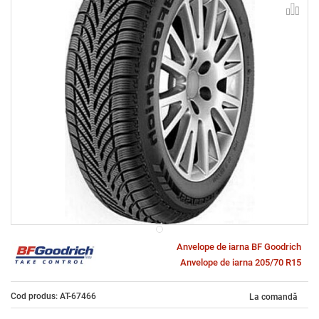
Anvelope de iarna BF Goodrich
Anvelope de iarna 205/70 R15
Cod produs: AT-67466
La comandă