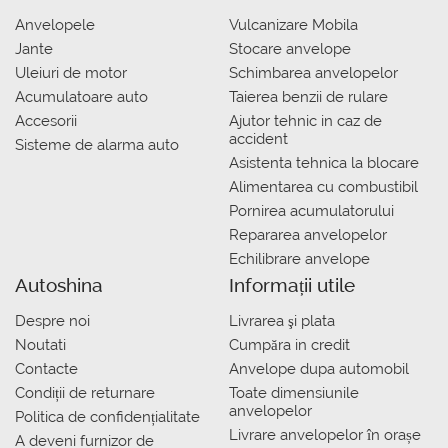
Anvelopele
Vulcanizare Mobila
Jante
Stocare anvelope
Uleiuri de motor
Schimbarea anvelopelor
Acumulatoare auto
Taierea benzii de rulare
Accesorii
Ajutor tehnic in caz de
accident
Sisteme de alarma auto
Asistenta tehnica la blocare
Alimentarea cu combustibil
Pornirea acumulatorului
Repararea anvelopelor
Echilibrare anvelope
Autoshina
Informații utile
Despre noi
Livrarea şi plata
Noutati
Сumpăra in credit
Contacte
Anvelope dupa automobil
Condiții de returnare
Toate dimensiunile
anvelopelor
Politica de confidențialitate
Livrare anvelopelor în orașe
A deveni furnizor de