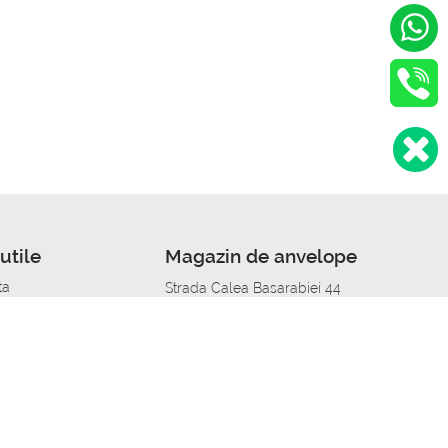
utile
Magazin de anvelope
ta
Strada Calea Basarabiei 44
edit
Service auto in Chisinau
a automobil
unile anvelopelor
Strada Calea Basarabiei 44
pelor în orașe
alitate
Aplicația Autoshina de pe telefon
itii Piese Auto Job