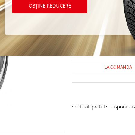
Pirell
OBȚINE REDUCERE
R16 9
Anvelope de vara Pirelli
Anvelope d
Cod produs: AT-87116
LA COMANDA
verificati pretul si disponibil