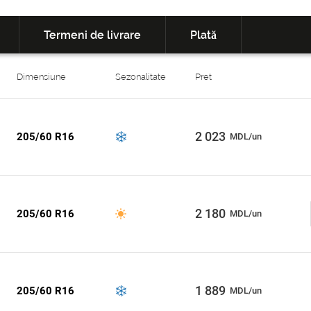
Termeni de livrare
Plată
Dimensiune
Sezonalitate
Pret
2 023
205/60 R16
MDL/un
2 180
205/60 R16
MDL/un
1 889
205/60 R16
MDL/un