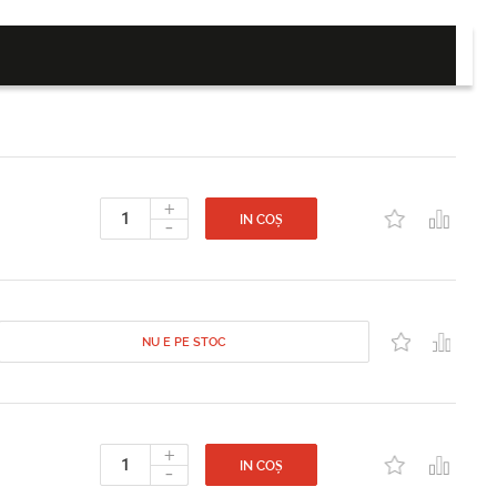
+
-
IN COȘ
NU E PE STOC
+
-
IN COȘ