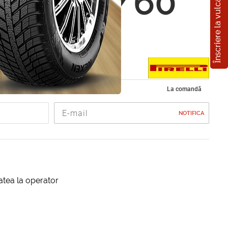
Înscriere la vulcanizare
i P6 205/60
2H
e vara 205/60 R16
La comandă
NOTIFICA
itatea la operator