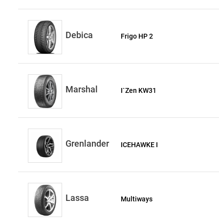
Debica
Frigo HP 2
Marshal
I`Zen KW31
Grenlander
ICEHAWKE I
Lassa
Multiways