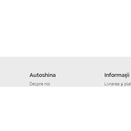
Autoshina
Informații 
Despre noi
Livrarea şi pla
Noutati
Сumpăra in cr
r
Cariera
Anvelope dup
Contacte
Toate dimensi
accident
Condiții de returnare
Livrare anvelo
care
Politica de confidențialitate
Bine sa stii
ibil
A deveni furnizor de anvelope
Program de loi
Vopsitor Auto Job
Manager Achiz