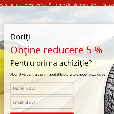
oare auto
Accesorii
Sisteme de alarma auto
Autos
60 066 000
+373 60 608 000
izare Mobila 24/7 non
Service auto in Chisinau
 toate regiunile
(L-V) 9:00 - 19:00
Doriți
(Sî) 09:00-19:00
Strada Calea Basarabiei 44
Obține reducere 5 %
Pentru prima achiziție?
Pirelli
/
P6
/
Pirelli P6 205/60 R16 92H
Abonațivă pentru a primi noutățile și ofertele noastre exclusive
Anvel