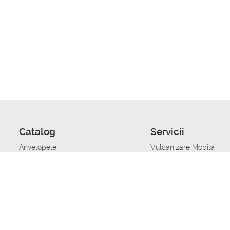
Catalog
Servicii
Anvelopele
Vulcanizare Mobila
Jante
Stocare anvelope
Uleiuri de motor
Schimbarea anvelopelo
Acumulatoare auto
Taierea benzii de rulare
Accesorii
Ajutor tehnic in caz de 
Sisteme de alarma auto
Asistenta tehnica la blo
Alimentarea cu combust
Pornirea acumulatorului