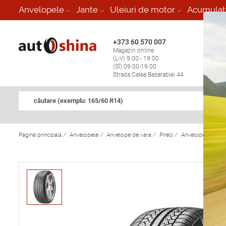
-
Anvelopele
Jante
Uleiuri de motor
Acumulat
+373 60 570 007
+373 
Magazin online
Vulcan
(L-V) 9:00 - 19:00
stop în
(Sî) 09:00-19:00
Strada Calea Basarabiei 44
căutare (exemplu: 165/60 R14)
Pagina principală
/
Anvelopele
/
Anvelope de vara
/
Pirelli
/
Anvelope de vara 