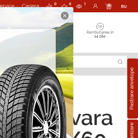
0
0
1
ervice
Cariera
RU
Rambursarea în
14 zile
Pastrare anvelope
ope de vara