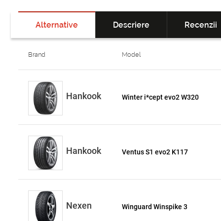
Alternative
Descriere
Recenzii
Brand
Model
Hankook
Winter i*cept evo2 W320
Hankook
Ventus S1 evo2 K117
Nexen
Winguard Winspike 3