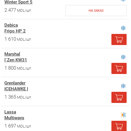
Winter Sport 5
2 477
MDL/шт
НА ЗАКАЗ
Debica
Frigo HP 2
1 610
MDL/шт
Marshal
I`Zen KW31
1 800
MDL/шт
Grenlander
ICEHAWKE I
1 365
MDL/шт
Lassa
Multiways
1 697
MDL/шт