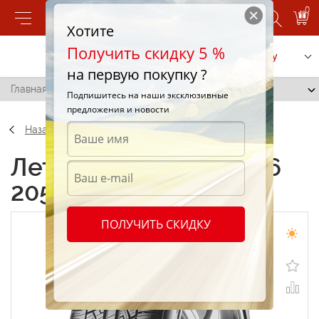
0
Хотите
Получить скидку 5 %
Позвонить
Заказать услугу
на первую покупку ?
Главная
/
Pirelli P6 205/60 R16 92H
Подпишитесь на наши эксклюзивные
предложения и новости
Назад
Летние шины Pirelli P6
205/60 R16 92H
ПОЛУЧИТЬ СКИДКУ