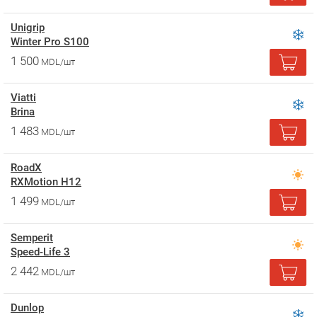
Unigrip
Winter Pro S100
1 500
MDL/шт
Viatti
Brina
1 483
MDL/шт
RoadX
RXMotion H12
1 499
MDL/шт
Semperit
Speed-Life 3
2 442
MDL/шт
Dunlop