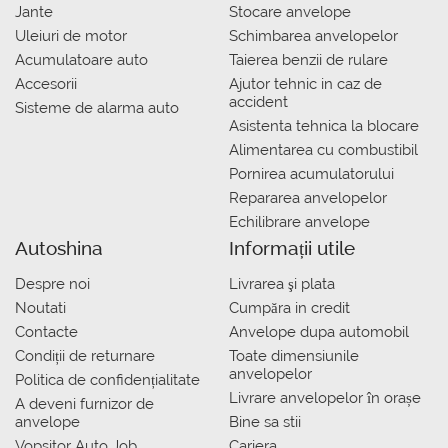
Jante
Stocare anvelope
Uleiuri de motor
Schimbarea anvelopelor
Acumulatoare auto
Taierea benzii de rulare
Accesorii
Ajutor tehnic in caz de
accident
Sisteme de alarma auto
Asistenta tehnica la blocare
Alimentarea cu combustibil
Pornirea acumulatorului
Repararea anvelopelor
Echilibrare anvelope
Autoshina
Informații utile
Despre noi
Livrarea şi plata
Noutati
Сumpăra in credit
Contacte
Anvelope dupa automobil
Condiții de returnare
Toate dimensiunile
anvelopelor
Politica de confidențialitate
Livrare anvelopelor în orașe
A deveni furnizor de
anvelope
Bine sa stii
Vopsitor Auto Job
Cariera