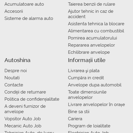
Acumulatoare auto
Taierea benzii de rulare
Accesorii
Ajutor tehnic in caz de
accident
Sisteme de alarma auto
Asistenta tehnica la blocare
Alimentarea cu combustibil
Pornirea acumulatorului
Repararea anvelopelor
Echilibrare anvelope
Autoshina
Informații utile
Despre noi
Livrarea şi plata
Noutati
Сumpăra in credit
Contacte
Anvelope dupa automobil
Condiții de returnare
Toate dimensiunile
anvelopelor
Politica de confidențialitate
Livrare anvelopelor în orașe
A deveni furnizor de
anvelope
Bine sa stii
Vopsitor Auto Job
Cariera
Mecanic Auto Job
Program de loialitate
Tehnician Auto_de lucru
Electrician Auto Job