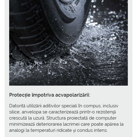
Protecție împotriva acvapolarizării:
Datorită utilizării aditivilor speciali în compus, inclusiv
silice, anvelopa se caracterizează printr-o rezistență
crescută la uzură. Structura proiectată de computer
minimizează deteriorarea lacrimei care poate apărea la
analogi la temperaturi ridicate și condus intens.