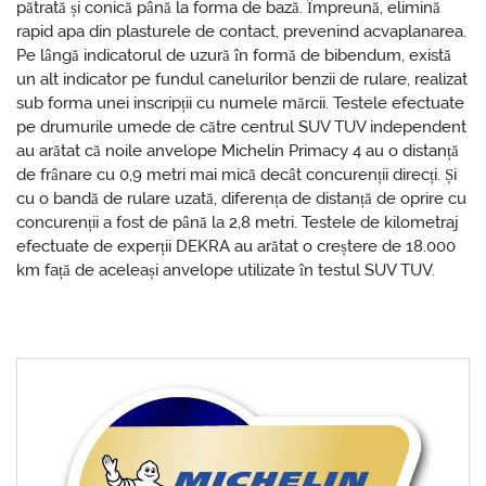
pătrată și conică până la forma de bază. Împreună, elimină
rapid apa din plasturele de contact, prevenind acvaplanarea.
Pe lângă indicatorul de uzură în formă de bibendum, există
un alt indicator pe fundul canelurilor benzii de rulare, realizat
sub forma unei inscripții cu numele mărcii. Testele efectuate
pe drumurile umede de către centrul SUV TUV independent
au arătat că noile anvelope Michelin Primacy 4 au o distanță
de frânare cu 0,9 metri mai mică decât concurenții direcți. Și
cu o bandă de rulare uzată, diferența de distanță de oprire cu
concurenții a fost de până la 2,8 metri. Testele de kilometraj
efectuate de experții DEKRA au arătat o creștere de 18.000
km față de aceleași anvelope utilizate în testul SUV TUV.