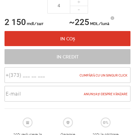
+
-
2 150
~225
mdl/1шт
MDL/lună
IN COȘ
IN CREDIT
CUMPĂRĂ CU UN SINGUR CLICK
ANUNȚAȚI DESPRE VÂNZARE
20% reducere la
Garanție
20% la păstrare