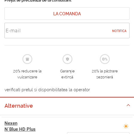
Prețul se precizează de la consultant
LA COMANDA
NOTIFICA
20% reducere la
Garanție
20% la păstrare
vulcanizare
extinsă
sezonieră
verificati pretul si disponibilitatea la operator
Alternative
Nexen
N`Blue HD Plus