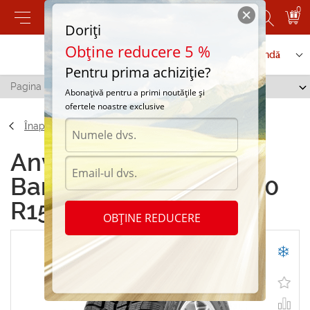
0
Doriți
Obține reducere 5 %
Contactați-ne
Serviciu de comandă
Pentru prima achiziție?
Pagina principală
/
Barum Polaris 3 195/60 R15 88T
Abonațivă pentru a primi noutățile și
ofertele noastre exclusive
Înapoi
Anvelope de iarna
Barum Polaris 3 195/60
R15 88T
OBȚINE REDUCERE