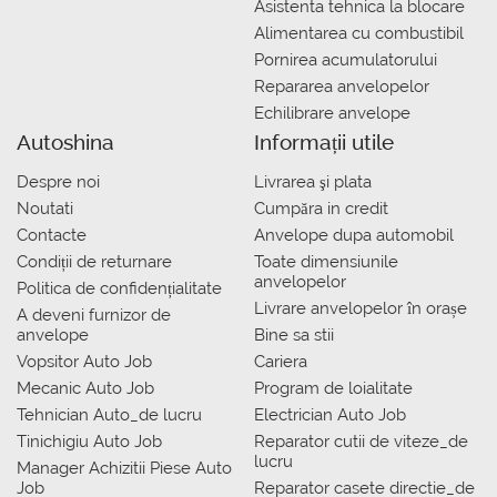
Asistenta tehnica la blocare
Alimentarea cu combustibil
Pornirea acumulatorului
Repararea anvelopelor
Echilibrare anvelope
Autoshina
Informații utile
Despre noi
Livrarea şi plata
Noutati
Сumpăra in credit
Contacte
Anvelope dupa automobil
Condiții de returnare
Toate dimensiunile
anvelopelor
Politica de confidențialitate
Livrare anvelopelor în orașe
A deveni furnizor de
anvelope
Bine sa stii
Vopsitor Auto Job
Cariera
Mecanic Auto Job
Program de loialitate
Tehnician Auto_de lucru
Electrician Auto Job
Tinichigiu Auto Job
Reparator cutii de viteze_de
lucru
Manager Achizitii Piese Auto
Job
Reparator casete directie_de