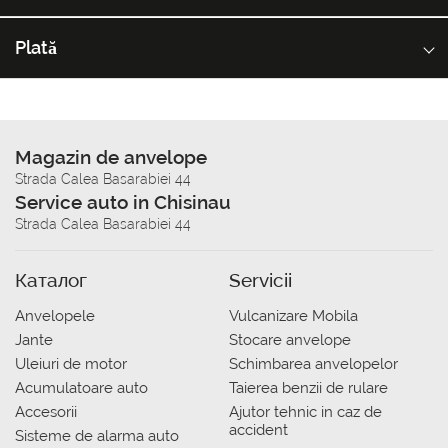
Plată
Magazin de anvelope
Strada Calea Basarabiei 44
Service auto in Chisinau
Strada Calea Basarabiei 44
Каталог
Servicii
Anvelopele
Vulcanizare Mobila
Jante
Stocare anvelope
Uleiuri de motor
Schimbarea anvelopelor
Acumulatoare auto
Taierea benzii de rulare
Accesorii
Ajutor tehnic in caz de
accident
Sisteme de alarma auto