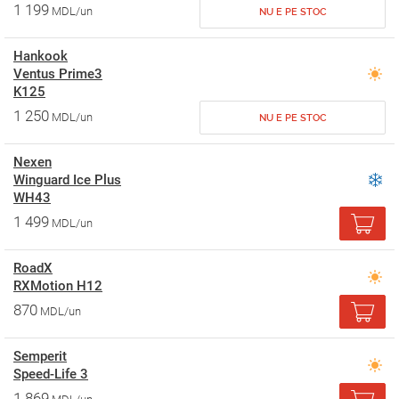
1 199
MDL/un
NU E PE STOC
Hankook
Ventus Prime3
K125
1 250
MDL/un
NU E PE STOC
Nexen
Winguard Ice Plus
WH43
1 499
MDL/un
RoadX
RXMotion H12
870
MDL/un
Semperit
Speed-Life 3
1 869