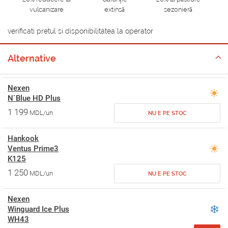
vulcanizare
extinsă
sezonieră
verificati pretul si disponibilitatea la operator
Alternative
Nexen
N`Blue HD Plus
1 199
MDL/un
NU E PE STOC
Hankook
Ventus Prime3
K125
1 250
MDL/un
NU E PE STOC
Nexen
Winguard Ice Plus
WH43