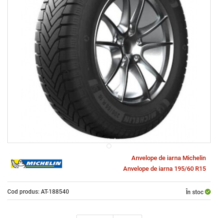
Anvelope de iarna Michelin
Anvelope de iarna 195/60 R15
Cod produs: AT-188540
În stoc