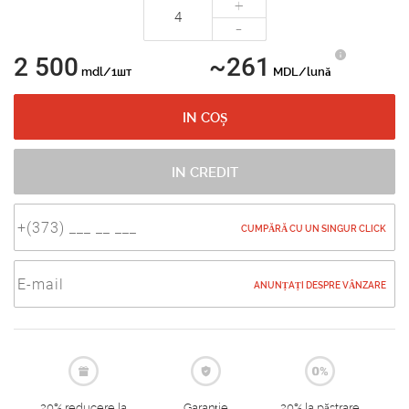
+
-
2 500
~261
mdl/1шт
MDL/lună
IN COȘ
IN CREDIT
CUMPĂRĂ CU UN SINGUR CLICK
ANUNȚAȚI DESPRE VÂNZARE
20% reducere la
Garanție
20% la păstrare