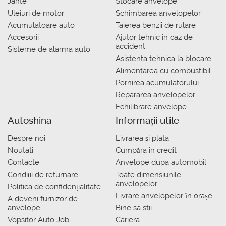
Jante
Stocare anvelope
Uleiuri de motor
Schimbarea anvelopelor
Acumulatoare auto
Taierea benzii de rulare
Accesorii
Ajutor tehnic in caz de
accident
Sisteme de alarma auto
Asistenta tehnica la blocare
Alimentarea cu combustibil
Pornirea acumulatorului
Repararea anvelopelor
Echilibrare anvelope
Autoshina
Informații utile
Despre noi
Livrarea şi plata
Noutati
Сumpăra in credit
Contacte
Anvelope dupa automobil
Condiții de returnare
Toate dimensiunile
anvelopelor
Politica de confidențialitate
Livrare anvelopelor în orașe
A deveni furnizor de
anvelope
Bine sa stii
Vopsitor Auto Job
Cariera